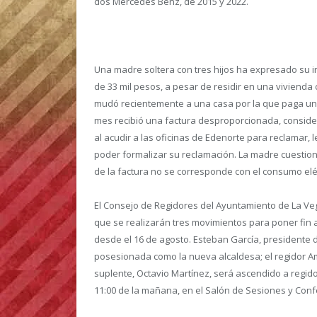
dos Mercedes Benz, de 2015 y 2022.
Una madre soltera con tres hijos ha expresado su in
de 33 mil pesos, a pesar de residir en una viviend
mudó recientemente a una casa por la que paga un 
mes recibió una factura desproporcionada, consider
al acudir a las oficinas de Edenorte para reclamar
poder formalizar su reclamación. La madre cuestio
de la factura no se corresponde con el consumo elé
El Consejo de Regidores del Ayuntamiento de La Ve
que se realizarán tres movimientos para poner fin al
desde el 16 de agosto.
Esteban García, presidente 
posesionada como la nueva alcaldesa; el regidor 
suplente, Octavio Martínez, será ascendido a regid
11:00 de la mañana, en el Salón de Sesiones y Con