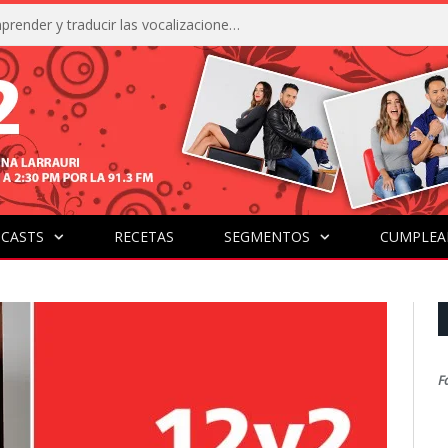
La IA está acercándonos a comprender y traducir las vocalizaciones y comportamientos de nuestras mascotas
CASTS
RECETAS
SEGMENTOS
CUMPLEA
F