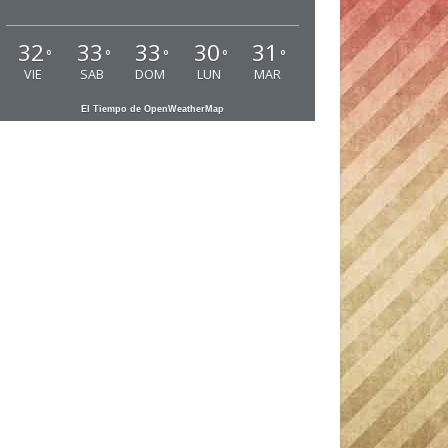
32
33
33
30
31
°
°
°
°
°
VIE
SAB
DOM
LUN
MAR
El Tiempo de OpenWeatherMap