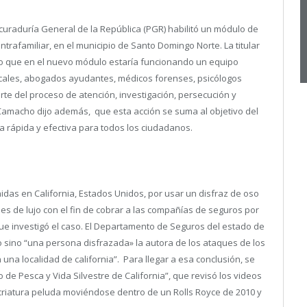
ocuraduría General de la República (PGR) habilitó un módulo de
e intrafamiliar, en el municipio de Santo Domingo Norte.
La titular
mo que en el nuevo módulo estaría funcionando un equipo
iscales, abogados ayudantes, médicos forenses, psicólogos
te del proceso de atención, investigación, persecución y
a Camacho dijo además, que esta acción se suma al objetivo del
cia rápida y efectiva para todos los ciudadanos.
nidas en California, Estados Unidos, por usar un disfraz de oso
s de lujo con el fin de cobrar a las compañías de seguros por
ue investigó el caso.
El Departamento de Seguros del estado de
so sino “una persona disfrazada» la autora de los ataques de los
una localidad de california”. Para llegar a esa conclusión, se
de Pesca y Vida Silvestre de California”, que revisó los videos
criatura peluda moviéndose dentro de un Rolls Royce de 2010 y