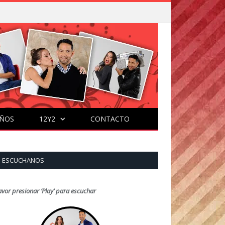
ÑOS
12Y2
CONTACTO
ESCUCHANOS
avor presionar ‘Play’ para escuchar