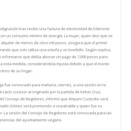
dignación tras recibir una factura de electricidad de Edenorte
a con un consumo mínimo de energía.
La mujer, quien dice que se
alquiler de menos de cinco mil pesos, asegura que el primer
ando que solo utiliza una estufa y un bombillo. Según explica,
, le informaron que debía abonar un pago de 7,000 pesos para
na esta medida, considerándola injusta debido a que el monto
ctrico de su hogar.
ga fue convocado para mañana, viernes, a una sesión en la
 vacío sucesor al originado por la partida de Kelvin Cruz,
del Consejo de Regidores, informó que Amparo Custodio será
Amado Gómez será promovido a vicealcalde y quien fue su
or. La sesión del Concejo de Regidores está convocada para las
ferencias del ayuntamiento vegano.