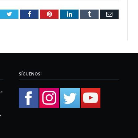
Twitter
Facebook
Pinterest
LinkedIn
Tumblr
Email
SÍGUENOS!
ue
,