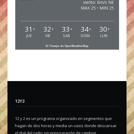
viento: 6m/s NE
MAX 25 • MIN 25
31
32
33
34
30
°
°
°
°
°
JUE
VIE
SAB
DOM
LUN
El Tiempo de OpenWeatherMap
12Y2
12 y 2 es un programa organizado en segmentos que
hagan de dos horas y media un oasis donde descansar
el dial del radio sin preocupación de cambiar.