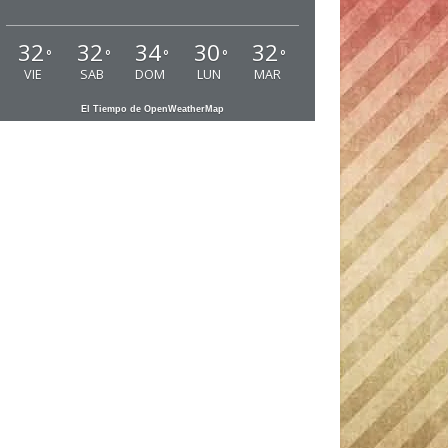
32
32
34
30
32
°
°
°
°
°
VIE
SAB
DOM
LUN
MAR
El Tiempo de OpenWeatherMap