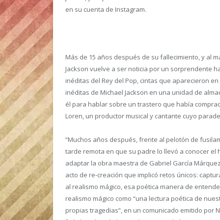
en su cuenta de Instagram.
Más de 15 años después de su fallecimiento, y al m
Jackson vuelve a ser noticia por un sorprendente h
inéditas del Rey del Pop, cintas que aparecieron en 
inéditas de Michael Jackson en una unidad de alma
él para hablar sobre un trastero que había compra
Loren, un productor musical y cantante cuyo parad
“Muchos años después, frente al pelotón de fusilam
tarde remota en que su padre lo llevó a conocer el h
adaptar la obra maestra de Gabriel García Márquez 
acto de re-creación que implicó retos únicos: captur
al realismo mágico, esa poética manera de entender l
realismo mágico como “una lectura poética de nues
propias tragedias”, en un comunicado emitido por Ne