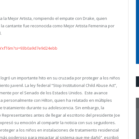
o a la Mejor Artista, rompiendo el empate con Drake, quien
, la cantante fue reconocida como Mejor Artista Femenina por
.
mkYxfT6m?si=93b0a9d7e9d24ebb
 logró un importante hito en su cruzada por proteger a los niños
ento juvenil.
La ley federal “Stop Institutional Child Abuse Act”,
ente por el Senado de los Estados Unidos. Este avance
a personalmente con Hilton, quien ha relatado en múltiples
e tratamiento durante su adolescencia. Sin embargo, la
 Representantes antes de llegar al escritorio del presidente Joe
 expresó su emoción al compartir la noticia con sus seguidores.
roteger a los niños en instalaciones de tratamiento residencial
más poderoso para impactar al sistema que me dañó”, escribió