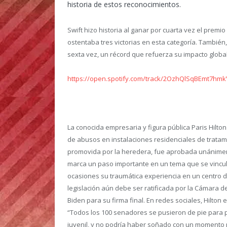
historia de estos reconocimientos.
Swift hizo historia al ganar por cuarta vez el premi
ostentaba tres victorias en esta categoría. También
sexta vez, un récord que refuerza su impacto global
https://open.spotify.com/track/2OzhQlSqBEmt7h
La conocida empresaria y figura pública Paris Hilton
de abusos en instalaciones residenciales de tratami
promovida por la heredera, fue aprobada unánimem
marca un paso importante en un tema que se vincul
ocasiones su traumática experiencia en un centro d
legislación aún debe ser ratificada por la Cámara de
Biden para su firma final. En redes sociales, Hilton
“Todos los 100 senadores se pusieron de pie para p
juvenil, y no podría haber soñado con un momento 