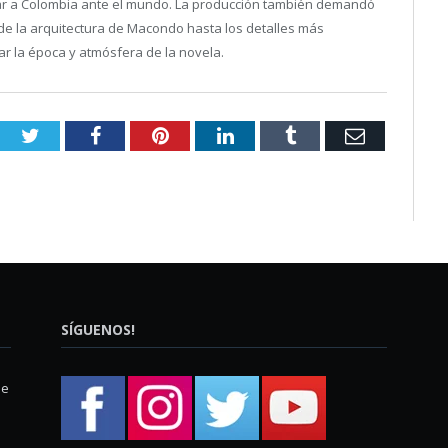
entar a Colombia ante el mundo. La producción también demandó
de la arquitectura de Macondo hasta los detalles más
r la época y atmósfera de la novela.
Twitter
Facebook
Pinterest
LinkedIn
Tumblr
Email
SÍGUENOS!
ue