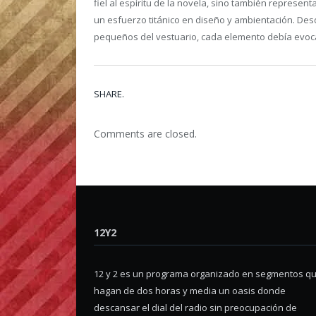
fiel al espíritu de la novela, sino también repres
un esfuerzo titánico en diseño y ambientación. Des
pequeños del vestuario, cada elemento debía evoca
SHARE.
Comments are closed.
12Y2
12 y 2 es un programa organizado en segmentos q
hagan de dos horas y media un oasis donde
descansar el dial del radio sin preocupación de