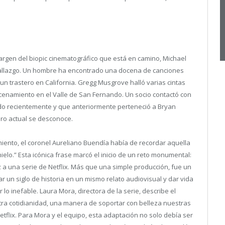
argen del biopic cinematográfico que está en camino, Michael
allazgo.
Un hombre ha encontrado una docena de canciones
un trastero en California. Gregg Musgrove halló varias cintas
cenamiento en el Valle de San Fernando. Un socio contactó con
do recientemente y que anteriormente perteneció a Bryan
ero actual se desconoce.
iento, el coronel Aureliano Buendía había de recordar aquella
ielo.”
Esta icónica frase marcó el inicio de un reto monumental:
a una serie de Netflix. Más que una simple producción, fue un
ar un siglo de historia en un mismo relato audiovisual y dar vida
o inefable. Laura Mora, directora de la serie, describe el
tra cotidianidad, una manera de soportar con belleza nuestras
tflix. Para Mora y el equipo, esta adaptación no solo debía ser