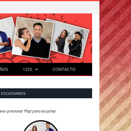
ÑOS
12Y2
CONTACTO
ESCUCHANOS
avor presionar ‘Play’ para escuchar