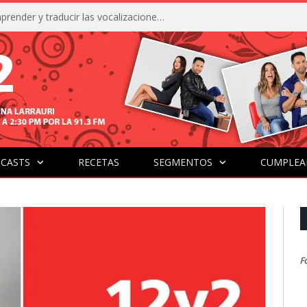
La IA está acercándonos a comprender y traducir las vocalizaciones y comportamientos de nuestras mascotas
CASTS
RECETAS
SEGMENTOS
CUMPLEA
F