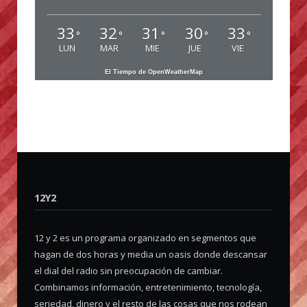
33
32
31
30
33
°
°
°
°
°
LUN
MAR
MIE
JUE
VIE
El Tiempo de OpenWeatherMap
12Y2
12 y 2 es un programa organizado en segmentos que
hagan de dos horas y media un oasis donde descansar
el dial del radio sin preocupación de cambiar.
Combinamos información, entretenimiento, tecnología,
seriedad, dinero y el resto de las cosas que nos rodean