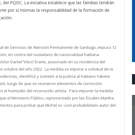
 del PQDC. La iniciativa establece que las familias tendrán
umir por sí mismas la responsabilidad de la formación de
cación.
icial de Servicios de Atención Permanente de Santiago, impuso 12
ión, en contra del ciudadano de nacionalidad haitiana
íctor Daniel ‘Vitico’ Erarte, asesinado en su residencia del
 de octubre del año 2022. La medida se impone a solicitud de la
dencias, identificó y sometió a la justicia al haitiano Yakime
restó, luego de que se reunieron elementos de convicción
n el homicidio del reconocido artista. Para imponer la medida
ó que el Ministerio Público, representado por las fiscales Martha
mentos para probar que Michel es «con probabilidad» autor del