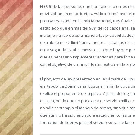
El 69% de las personas que han fallecido en los últ
movilizaban en motocicletas.
Así lo informó ayer el 
prensa realizada en la Policía Nacional, tras final
estableció que en más del 90% de los casos analiza
incrementando de esta manera las probabilidades de
de trabajo no se limitó únicamente a tratar las estr
en la seguridad vial. El ministro dijo que hay que p
que es necesario implementar acciones para fortal
con el objetivo de disminuir los siniestros en la vía 
El proyecto de ley presentado en la Cámara de Dipu
en República Dominicana, busca eliminar la ociosida
explicó el proponente de la pieza.
A juicio del legis
estudia, por lo que un programa de servicio militar c
no sólo contempla el manejo de armas, sino que tamb
que aún no ha sido enviado a estudio en comisiones,
formación de líderes para el servicio social de las