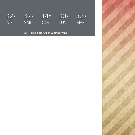
32
32
34
30
32
°
°
°
°
°
VIE
SAB
DOM
LUN
MAR
El Tiempo de OpenWeatherMap