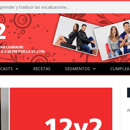
La IA está acercándonos a comprender y traducir las vocalizaciones y comportamientos de nuestras mascotas
CASTS
RECETAS
SEGMENTOS
CUMPLEA
F