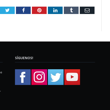
Twitter
Facebook
Pinterest
LinkedIn
Tumblr
Email
SÍGUENOS!
ue
,