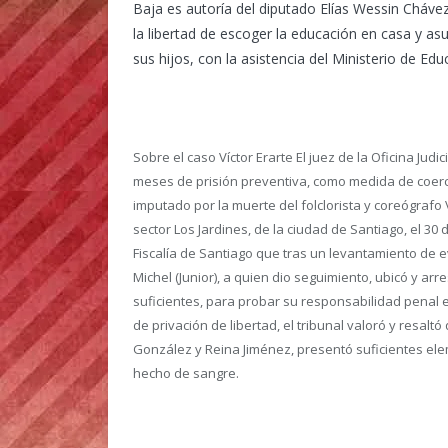
Baja es autoría del diputado Elías Wessin Chávez,
la libertad de escoger la educación en casa y as
sus hijos, con la asistencia del Ministerio de Edu
Sobre el caso Víctor Erarte
El juez de la Oficina Jud
meses de prisión preventiva, como medida de coerc
imputado por la muerte del folclorista y coreógrafo V
sector Los Jardines, de la ciudad de Santiago, el 30
Fiscalía de Santiago que tras un levantamiento de evi
Michel (Junior), a quien dio seguimiento, ubicó y ar
suficientes, para probar su responsabilidad penal e
de privación de libertad, el tribunal valoró y resalt
González y Reina Jiménez, presentó suficientes ele
hecho de sangre.