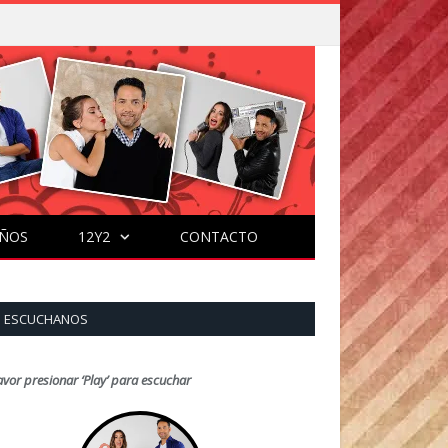
ÑOS
12Y2
CONTACTO
ESCUCHANOS
avor presionar ‘Play’ para escuchar