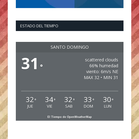
ESTADO DEL TIEMPO
SANTO DOMINGO
31
scattered clouds
°
66% humedad
viento: 6m/s NE
MAX 32 • MIN 31
32
34
32
33
30
°
°
°
°
°
JUE
VIE
SAB
DOM
LUN
El Tiempo de OpenWeatherMap