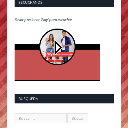
ESCUCHANOS
Favor presionar ‘Play’ para escuchar
BUSQUEDA