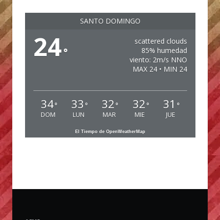
SANTO DOMINGO
24
scattered clouds
°
85% humedad
viento: 2m/s NNO
MAX 24 • MIN 24
34
33
32
32
31
°
°
°
°
°
DOM
LUN
MAR
MIE
JUE
El Tiempo de OpenWeatherMap