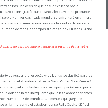
o, en medio de la incertidumbre sobre la posible deportación del
retraso tras una decisión que no fue explicada por la
ministro de Inmigración australiano, Alex Hawke, se pronuncie
El serbio y primer clasificado mundial se enfrentará en primera
defender su novena corona conseguida a orillas del río Yarra
s laureado de todos los tiempos si alcanza los 21 trofeos Grand
l-abierto-de-australia-incluye-a-djokovic-a-pesar-de-dudas-sobre-
Abierto de Australia, el escocés Andy Murray se clasificó para las
provechando el abandono del belga David Goffin. El exnúmero 1
 muy castigado por las lesiones, se impuso por 6-2 en el primer
or un dolor en la rodilla izquierda que le hizo abandonar antes
años, número 135 del mundo actualmente y que juega en
se en la final contra el estadounidense Reilly Opelka (25º del