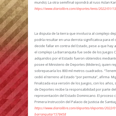
mundo). La otra semifinal opondrá al ruso Aslan Kar
https://www.diariolibre.com/deportes/tenis/2022/01/1
La disputa de la tierra que involucra al complejo de
podría resultar en una derrota significativa para el
decide fallar en contra del Estado, pese a que hay a
el complejo La Barranquita fue sede de los Juegos 
adquiridos por el Estado fueron obtenidos mediante
posee el Ministerio de Deportes (Miderec), quien r
sobrepasaría los 800 mil metros cuadrados. “Tenem
cedió el terreno al Estado “por permuta”, afirma M
Finalizada esa versión de los Juegos, con los años, su
de Deportes recibe la responsabilidad por parte de
representación del Estado Dominicano. El proceso c
Primera Instrucción del Palacio de Justicia de Santia
https://www.diariolibre.com/deportes/deportes/2022/01
barranquita/1578458