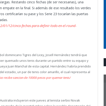
o Vargas. Restando cinco fechas (de ser necesarias), una
un empate en la final. Si además de ese resultado los verdes
os certificarían su pase y los Serie 23 tocarían las puertas
nadas.
2/01/12/cinco-fechas-para-definir-todo-en-el-round-
sbol dominicano Tigres del Licey, Josell Hernández tendrá que
er quemado unos tenis durante un partido entre su equipo y
queya Juan Marichal de esta capital. Hernández habría prendido
el estadio, un par de tenis color amarillo, el cual representa al
dez-recibe-sancion-de-10000-pesos-por-quemar-tenis/
Australia incluyeron este jueves al tenista serbio Novak