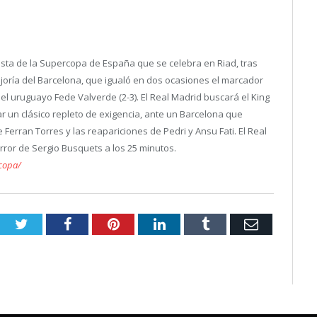
alista de la Supercopa de España que se celebra en Riad, tras
mejoría del Barcelona, que igualó en dos ocasiones el marcador
l uruguayo Fede Valverde (2-3). El Real Madrid buscará el King
ar un clásico repleto de exigencia, ante un Barcelona que
 Ferran Torres y las reapariciones de Pedri y Ansu Fati. El Real
error de Sergio Busquets a los 25 minutos.
rcopa/
Twitter
Facebook
Pinterest
LinkedIn
Tumblr
Email