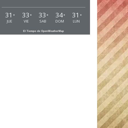
31
33
33
34
31
°
°
°
°
°
JUE
VIE
SAB
DOM
LUN
El Tiempo de OpenWeatherMap