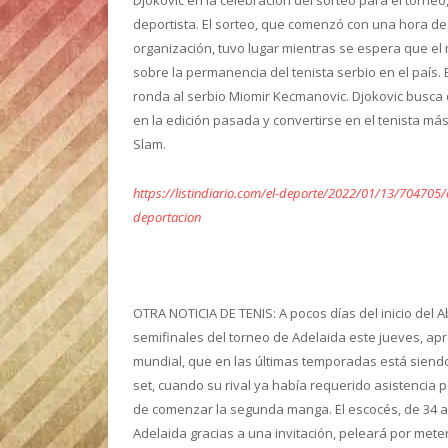
Djokovic en la celebración del sorteo para el torne
deportista. El sorteo, que comenzó con una hora de 
organización, tuvo lugar mientras se espera que el 
sobre la permanencia del tenista serbio en el país. 
ronda al serbio Miomir Kecmanovic. Djokovic busca 
en la edición pasada y convertirse en el tenista má
Slam.
https://listindiario.com/el-deporte/2022/01/13/704705/e
deportacion
OTRA NOTICIA DE TENIS
: A pocos días del inicio del 
semifinales del torneo de Adelaida este jueves, a
mundial, que en las últimas temporadas está siendo
set, cuando su rival ya había requerido asistencia p
de comenzar la segunda manga. El escocés, de 34 
Adelaida gracias a una invitación, peleará por meter