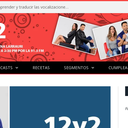
La IA está acercándonos a comprender y traducir las vocalizaciones y comportamientos de nuestras mascotas
CASTS
RECETAS
SEGMENTOS
CUMPLEA
F