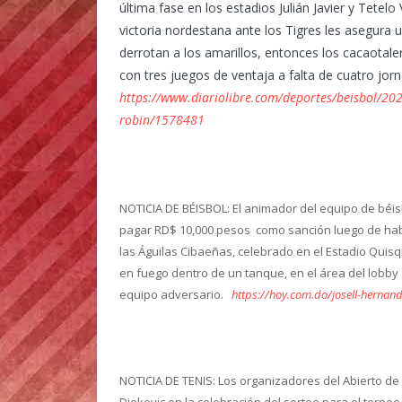
última fase en los estadios Julián Javier y Tetel
victoria nordestana ante los Tigres les asegura 
derrotan a los amarillos, entonces los cacaotaler
con tres juegos de ventaja a falta de cuatro jor
https://www.diariolibre.com/deportes/beisbol/202
robin/1578481
NOTICIA DE BÉISBOL
: El animador del equipo de béi
pagar RD$ 10,000 pesos como sanción luego de hab
las Águilas Cibaeñas, celebrado en el Estadio Quis
en fuego dentro de un tanque, en el área del lobby d
equipo adversario.
https://hoy.com.do/josell-hernan
NOTICIA DE TENIS:
Los organizadores del Abierto de 