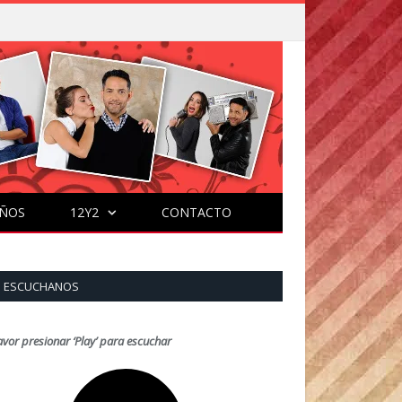
ÑOS
12Y2
CONTACTO
ESCUCHANOS
avor presionar ‘Play’ para escuchar