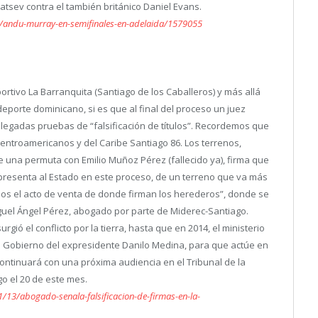
atsev contra el también británico Daniel Evans.
3/andu-murray-en-semifinales-en-adelaida/1579055
portivo La Barranquita (Santiago de los Caballeros) y más allá
 deporte dominicano, si es que al final del proceso un juez
legadas pruebas de “falsificación de títulos”.
Recordemos que
Centroamericanos y del Caribe Santiago 86. Los terrenos,
 una permuta con Emilio Muñoz Pérez (fallecido ya), firma que
epresenta al Estado en este proceso, de un terreno que va más
os el acto de venta de donde firman los herederos”, donde se
iguel Ángel Pérez, abogado por parte de Miderec-Santiago.
rgió el conflicto por la tierra, hasta que en 2014, el ministerio
l Gobierno del expresidente Danilo Medina, para que actúe en
ontinuará con una próxima audiencia en el Tribunal de la
go el 20 de este mes.
/13/abogado-senala-falsificacion-de-firmas-en-la-