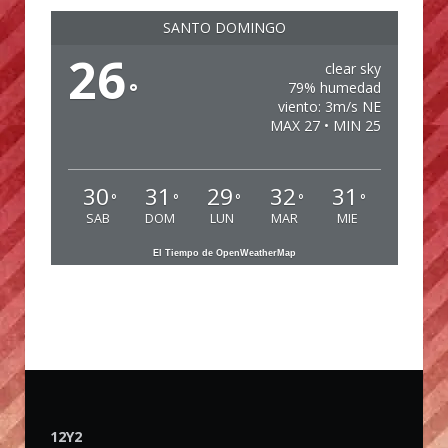
SANTO DOMINGO
26
clear sky
°
79% humedad
viento: 3m/s NE
MAX 27 • MIN 25
30
31
29
32
31
°
°
°
°
°
SAB
DOM
LUN
MAR
MIE
El Tiempo de OpenWeatherMap
12Y2