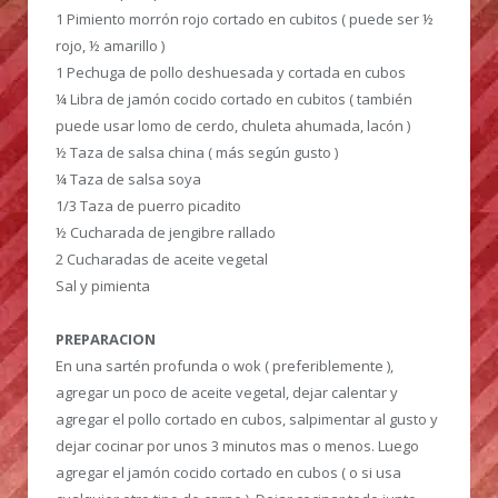
1 Pimiento morrón rojo cortado en cubitos ( puede ser ½
rojo, ½ amarillo )
1 Pechuga de pollo deshuesada y cortada en cubos
¼ Libra de jamón cocido cortado en cubitos ( también
puede usar lomo de cerdo, chuleta ahumada, lacón )
½ Taza de salsa china ( más según gusto )
¼ Taza de salsa soya
1/3 Taza de puerro picadito
½ Cucharada de jengibre rallado
2 Cucharadas de aceite vegetal
Sal y pimienta
PREPARACION
En una sartén profunda o wok ( preferiblemente ),
agregar un poco de aceite vegetal, dejar calentar y
agregar el pollo cortado en cubos, salpimentar al gusto y
dejar cocinar por unos 3 minutos mas o menos. Luego
agregar el jamón cocido cortado en cubos ( o si usa