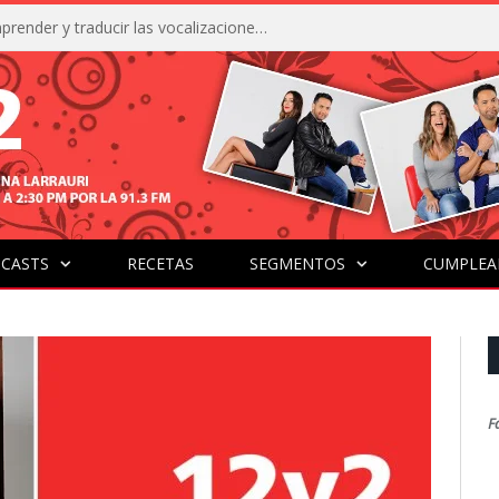
La IA está acercándonos a comprender y traducir las vocalizaciones y comportamientos de nuestras mascotas
CASTS
RECETAS
SEGMENTOS
CUMPLEA
F