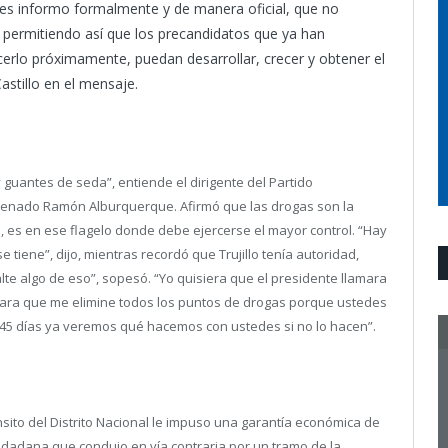
 les informo formalmente y de manera oficial, que no
, permitiendo así que los precandidatos que ya han
erlo próximamente, puedan desarrollar, crecer y obtener el
astillo en el mensaje.
 guantes de seda”, entiende el dirigente del Partido
 Senado Ramón Alburquerque.
Afirmó que las drogas son la
ma, es en ese flagelo donde debe ejercerse el mayor control. “Hay
 tiene”, dijo, mientras recordó que Trujillo tenía autoridad,
lte algo de eso”, sopesó. “Yo quisiera que el presidente llamara
ías para que me elimine todos los puntos de drogas porque ustedes
n 45 días ya veremos qué hacemos con ustedes si no lo hacen”.
sito del Distrito Nacional le impuso una garantía económica de
iudadana que condujo en vía contraria por un tramo de la