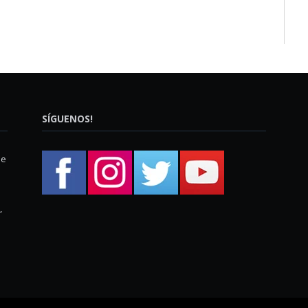
SÍGUENOS!
ue
,