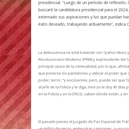
presidencial. “Luego de un período de reflexión,
buscaré la candidatura presidencial para el 2024
externado sus aspiraciones y los que puedan hac
éxito deseado, trabajando arduamente”, indica C
La delincuencia se está tratando con “paños tibios y
Revolucionario Moderno (PRM) y expresidente del
principal causa de la criminalidad, por lo que, afir
que ponerse los pantalones y utilizar el poder que se
poder, terror, “y excúsenme, pero, puede ser que fa
al jefe de la Policía y le diga, mire yo le doy 45 d
en la Policía y en la DNCD, saben dónde están, y e
El pasado jueves el Juzgado de Paz Especial de Trán
un millón de pesos, entre otras sanciones, a una c