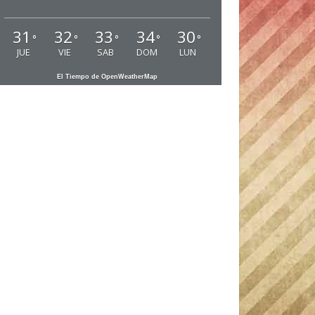
31
32
33
34
30
°
°
°
°
°
JUE
VIE
SAB
DOM
LUN
El Tiempo de OpenWeatherMap