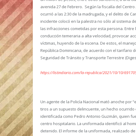
avenida 27 de Febrero.
Según la fiscalía del Centro 
ocurrió a las 2:30 de la madrugada, y el delito de C
incidente colocó en la palestra no sólo al sistema d
las infracciones cometidas por esta persona. Entre 
conducción temeraria a alta velocidad, provocar ac
víctimas, huyendo de la escena. De estos, el mane
República Dominicana, de acuerdo con el tarifario d
Seguridad de Tránsito y Transporte Terrestre (Digese
https://listindiario.com/la-republica/2021/10/10/691705
Un agente de la Policía Nacional mató anoche por 
tiros a un supuesto delincuente, un hecho ocurrido 
identificada como Pedro Antonio Guzmán, quien fue
centro hospitalario. La uniformada identificó al hom
detenido. El informe de la uniformada, realizado de