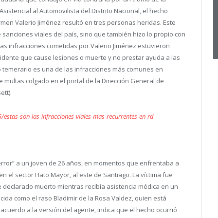
Asistencial al Automovilista del Distrito Nacional, el hecho
armen Valerio Jiménez resultó en tres personas heridas. Este
e sanciones viales del país, sino que también hizo lo propio con
las infracciones cometidas por Valerio Jiménez estuvieron
cidente que cause lesiones o muerte y no prestar ayuda a las
jo temerario es una de las infracciones más comunes en
e multas colgado en el portal de la Dirección General de
tt).
/estas-son-las-infracciones-viales-mas-recurrentes-en-rd
“error” a un joven de 26 años, en momentos que enfrentaba a
en el sector Hato Mayor,
al este de Santiago. La víctima fue
 declarado muerto mientras recibía asistencia médica en un
icida como el raso Bladimir de la Rosa Valdez, quien está
 acuerdo a la versión del agente, indica que el hecho ocurrió