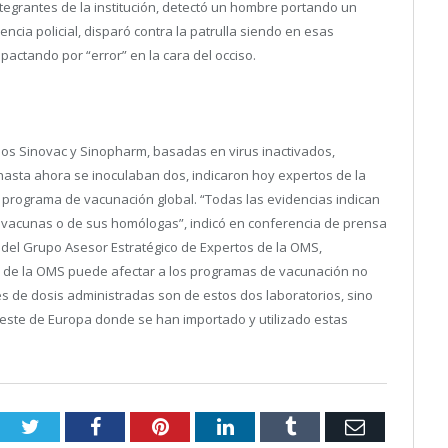
ntegrantes de la institución, detectó un hombre portando un
ncia policial, disparó contra la patrulla siendo en esas
pactando por “error” en la cara del occiso.
ios Sinovac y Sinopharm, basadas en virus inactivados,
hasta ahora se inoculaban dos,
indicaron hoy expertos de la
 programa de vacunación global. “Todas las evidencias indican
 vacunas o de sus homólogas”, indicó en conferencia de prensa
 del Grupo Asesor Estratégico de Expertos de la OMS,
n de la OMS puede afectar a los programas de vacunación no
es de dosis administradas son de estos dos laboratorios, sino
l este de Europa donde se han importado y utilizado estas
Twitter
Facebook
Pinterest
LinkedIn
Tumblr
Email