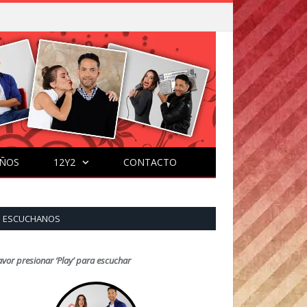
ÑOS
12Y2
CONTACTO
ESCUCHANOS
avor presionar ‘Play’ para escuchar