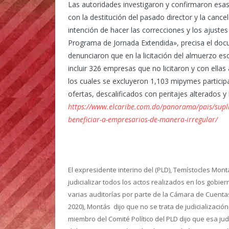
Las autoridades investigaron y confirmaron esas
con la destitución del pasado director y la canc
intención de hacer las correcciones y los ajuste
Programa de Jornada Extendida», precisa el docu
denunciaron que en la licitación del almuerzo esc
incluir 326 empresas que no licitaron y con ell
los cuales se excluyeron 1,103 mipymes participan
ofertas, descalificados con peritajes alterados y 
https://www.elcaribe.com.do/panorama/pais/suplid
beneficiar-a-empresarios-de-manera-irregular/
El expresidente interino del (PLD), Temístocles Mont
judicializar todos los actos realizados en los gobi
varias auditorías por parte de la Cámara de Cuentas
2020), Montás dijo que no se trata de judicialización 
miembro del Comité Político del PLD dijo que esa ju