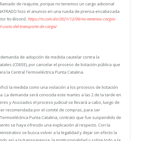
llamado de reajuste, porque no tenemos un cargo adicional
ENATRADO hizo el anuncio en una rueda de prensa encabezada
tor Ito-Bisonó.
https://n.com.do/2021/12/06/no-tenemos-cargos-
-costo-del-transporte-de-carga/
 demanda de adopción de medida cautelar contra la
ales (CDEEE), por cancelar el proceso de licitación pública que
ra la Central Termoeléctrica Punta Catalina.
ficó la medida como una violación a los procesos de licitación
a. La demanda será conocida este martes a las 2 de la tarde en
eres y Asociados el proceso judicial se llevará a cabo, luego de
e ser recomendada por el comité de compras, para ser
 Termoeléctrica Punta Catalina, contrato que fue suspendido de
ento se haya ofrecido una explicación al respecto. Con la
istrativo se busca volver a la legalidad y dejar sin efecto la
ndo así a la transparencia, la institucionalidad y sobre todo a la