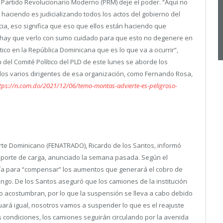
l Partido Revolucionario Moderno (PRM) deje el poder. “Aquí no
tán haciendo es judicializando todos los actos del gobierno del
ia, eso significa que eso que ellos están haciendo que
o hay que verlo con sumo cuidado para que esto no degenere en
tico en la República Dominicana que es lo que va a ocurrir”,
del Comité Político del PLD de este lunes se aborde los
dos varios dirigentes de esa organización, como Fernando Rosa,
tps://n.com.do/2021/12/06/temo-montas-advierte-es-peligroso-
rte Dominicano (FENATRADO), Ricardo de los Santos, informó
ansporte de carga, anunciado la semana pasada.
Según el
ría para “compensar” los aumentos que generará el cobro de
ngo. De los Santos aseguró que los camiones de la institución
mo acostumbran, por lo que la suspensión se lleva a cabo debido
uará igual, nosotros vamos a suspender lo que es el reajuste
 condiciones, los camiones seguirán circulando por la avenida