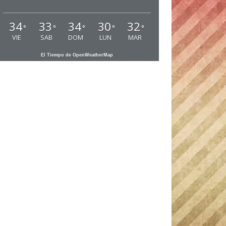
34
33
34
30
32
°
°
°
°
°
VIE
SAB
DOM
LUN
MAR
El Tiempo de OpenWeatherMap