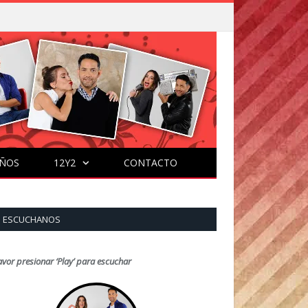
ÑOS
12Y2
CONTACTO
ESCUCHANOS
avor presionar ‘Play’ para escuchar