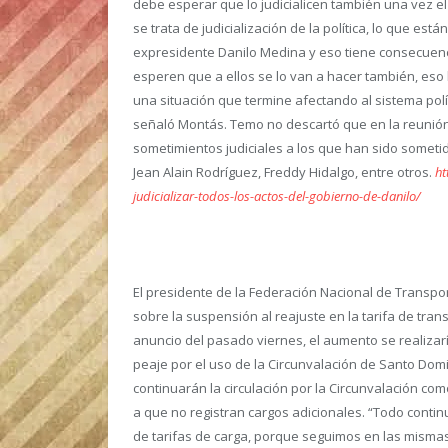
debe esperar que lo judicialicen también una vez e
se trata de judicialización de la política, lo que es
expresidente Danilo Medina y eso tiene consecuenc
esperen que a ellos se lo van a hacer también, es
una situación que termine afectando al sistema polí
señaló Montás. Temo no descartó que en la reunión 
sometimientos judiciales a los que han sido someti
Jean Alain Rodríguez, Freddy Hidalgo, entre otros.
ht
judicializar-todos-los-actos-del-gobierno-de-danilo/
El presidente de la Federación Nacional de Transpo
sobre la suspensión al reajuste en la tarifa de tr
anuncio del pasado viernes, el aumento se realiza
peaje por el uso de la Circunvalación de Santo Domi
continuarán la circulación por la Circunvalación co
a que no registran cargos adicionales. “Todo contin
de tarifas de carga, porque seguimos en las mismas