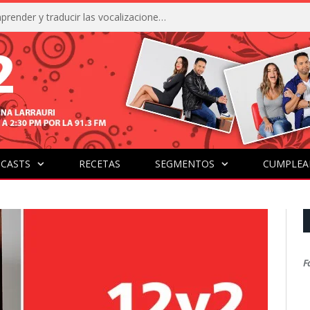
La IA está acercándonos a comprender y traducir las vocalizaciones y comportamientos de nuestras mascotas
CASTS
RECETAS
SEGMENTOS
CUMPLEA
F