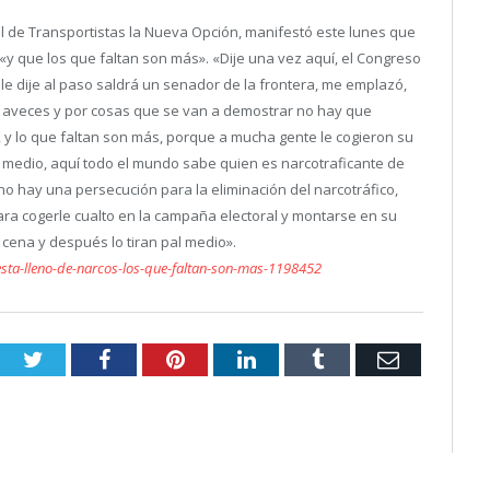
l de Transportistas la Nueva Opción, manifestó este lunes que
 «y que los que faltan son más».
«Dije una vez aquí, el Congreso
 le dije al paso saldrá un senador de la frontera, me emplazó,
 aveces y por cosas que se van a demostrar no hay que
 y lo que faltan son más, porque a mucha gente le cogieron su
 medio, aquí todo el mundo sabe quien es narcotraficante de
 no hay una persecución para la eliminación del narcotráfico,
para cogerle cualto en la campaña electoral y montarse en su
 cena y después lo tiran pal medio».
-esta-lleno-de-narcos-los-que-faltan-son-mas-1198452
Twitter
Facebook
Pinterest
LinkedIn
Tumblr
Email