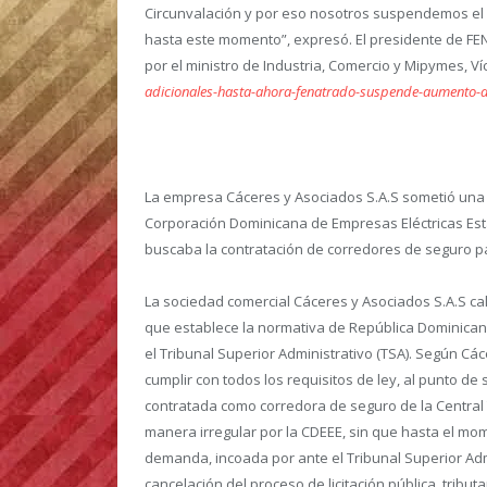
Circunvalación y por eso nosotros suspendemos el 
hasta este momento”, expresó. El presidente de F
por el ministro de Industria, Comercio y Mipymes, Víc
adicionales-hasta-ahora-fenatrado-suspende-aumento-al
La empresa Cáceres y Asociados S.A.S sometió una
Corporación Dominicana de Empresas Eléctricas Estat
buscaba la contratación de corredores de seguro pa
La sociedad comercial Cáceres y Asociados S.A.S cali
que establece la normativa de República Dominican
el Tribunal Superior Administrativo (TSA). Según Các
cumplir con todos los requisitos de ley, al punto d
contratada como corredora de seguro de la Central
manera irregular por la CDEEE, sin que hasta el mom
demanda, incoada por ante el Tribunal Superior Admin
cancelación del proceso de licitación pública, tributa