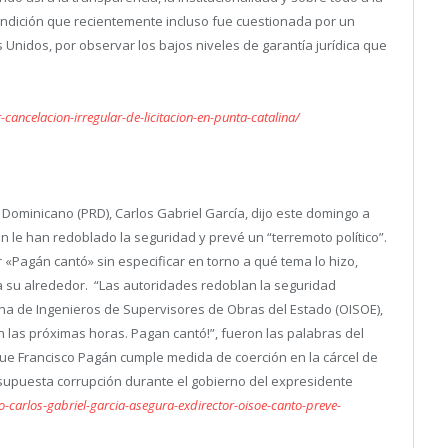
ondición que recientemente incluso fue cuestionada por un
Unidos, por observar los bajos niveles de garantía jurídica que
ncelacion-irregular-de-licitacion-en-punta-catalina/
o Dominicano (PRD), Carlos Gabriel García, dijo este domingo a
n le han redoblado la seguridad y prevé un “terremoto político”.
r «Pagán cantó» sin especificar en torno a qué tema lo hizo,
 su alrededor. “Las autoridades redoblan la seguridad
cina de Ingenieros de Supervisores de Obras del Estado (OISOE),
en las próximas horas. Pagan cantó!”, fueron las palabras del
ue Francisco Pagán cumple medida de coerción en la cárcel de
upuesta corrupción durante el gobierno del expresidente
o-carlos-gabriel-garcia-asegura-exdirector-oisoe-canto-preve-