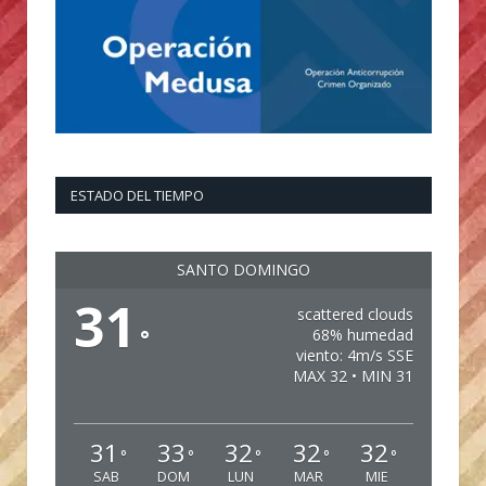
ESTADO DEL TIEMPO
SANTO DOMINGO
31
scattered clouds
°
68% humedad
viento: 4m/s SSE
MAX 32 • MIN 31
31
33
32
32
32
°
°
°
°
°
SAB
DOM
LUN
MAR
MIE