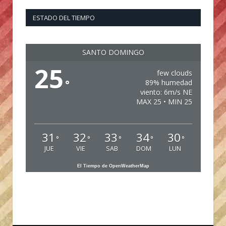
ESTADO DEL TIEMPO
SANTO DOMINGO
25
few clouds
°
89% humedad
viento: 6m/s NE
MAX 25 • MIN 25
31
32
33
34
30
°
°
°
°
°
JUE
VIE
SAB
DOM
LUN
El Tiempo de OpenWeatherMap