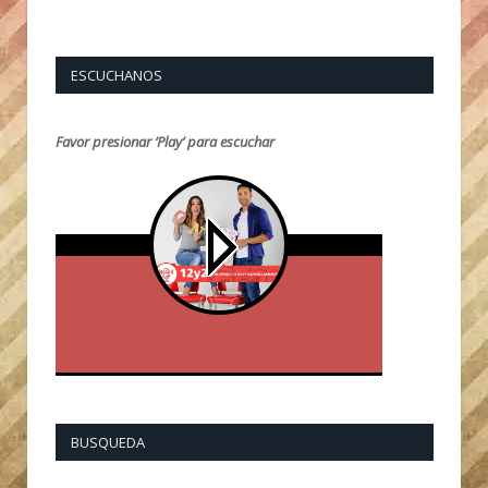
ESCUCHANOS
Favor presionar ‘Play’ para escuchar
BUSQUEDA