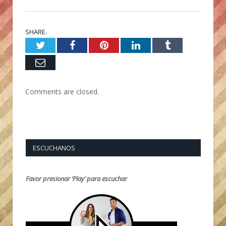
SHARE.
Twitter
Facebook
Pinterest
LinkedIn
Tumblr
Email
Comments are closed.
ESCUCHANOS
Favor presionar ‘Play’ para escuchar