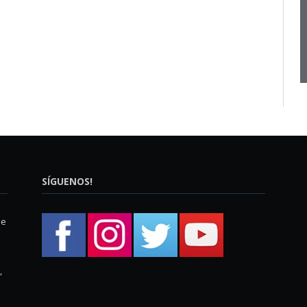
SÍGUENOS!
ue
,