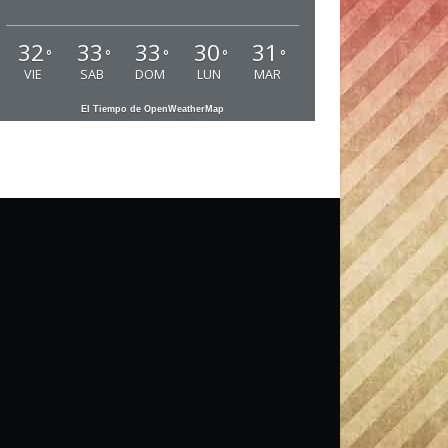
32
33
33
30
31
°
°
°
°
°
VIE
SAB
DOM
LUN
MAR
El Tiempo de OpenWeatherMap