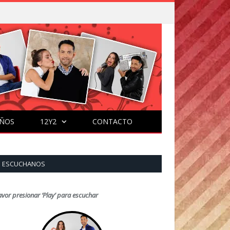
ÑOS
12Y2
CONTACTO
ESCUCHANOS
avor presionar ‘Play’ para escuchar