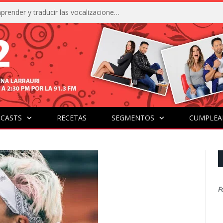
La IA está acercándonos a comprender y traducir las vocalizaciones y comportamientos de nuestras mascotas
CASTS
RECETAS
SEGMENTOS
CUMPLEA
F