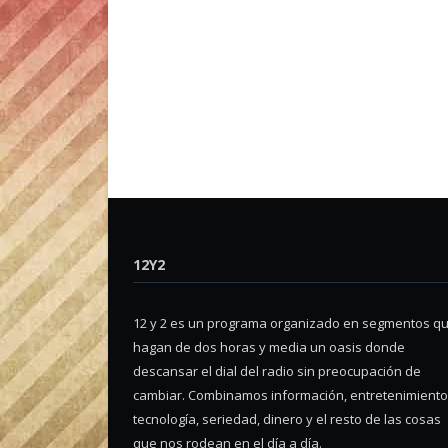
12Y2
12 y 2 es un programa organizado en segmentos q
hagan de dos horas y media un oasis donde
descansar el dial del radio sin preocupación de
cambiar. Combinamos información, entretenimiento
tecnología, seriedad, dinero y el resto de las cosas
que nos rodean en el día a día.