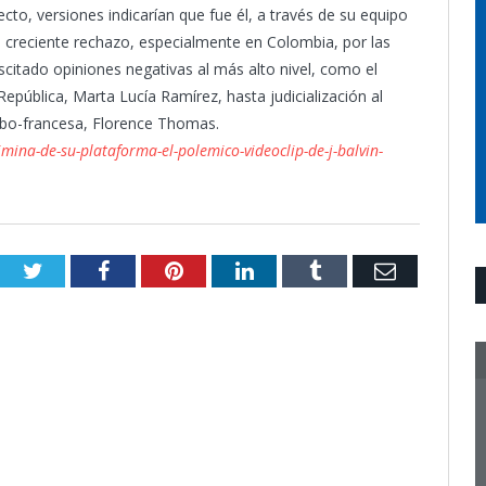
to, versiones indicarían que fue él, a través de su equipo
el creciente rechazo, especialmente en Colombia, por las
suscitado opiniones negativas al más alto nivel, como el
 República, Marta Lucía Ramírez, hasta judicialización al
ombo-francesa, Florence Thomas.
ina-de-su-plataforma-el-polemico-videoclip-de-j-balvin-
Twitter
Facebook
Pinterest
LinkedIn
Tumblr
Email