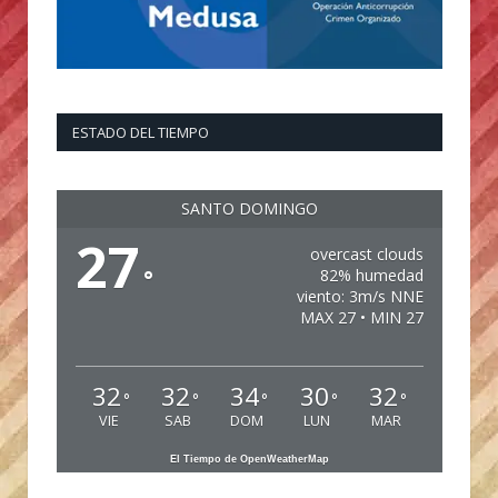
ESTADO DEL TIEMPO
SANTO DOMINGO
27
overcast clouds
°
82% humedad
viento: 3m/s NNE
MAX 27 • MIN 27
32
32
34
30
32
°
°
°
°
°
VIE
SAB
DOM
LUN
MAR
El Tiempo de OpenWeatherMap