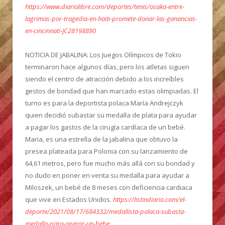
https://www.diariolibre.com/deportes/tenis/osaka-entre-
lagrimas-por-tragedia-en-haiti-promete-donar-las-ganancias-
en-cincinnati-JC28198890
NOTICIA DE JABALINA
: Los Juegos Olímpicos de Tokio
terminaron hace algunos días, pero los atletas siguen
siendo el centro de atracción debido a los increíbles
gestos de bondad que han marcado estas olimpiadas. El
turno es para la deportista polaca María Andrejczyk
quien decidió subastar su medalla de plata para ayudar
a pagar los gastos de la cirugía cardíaca de un bebé.
Maria, es una estrella de la jabalina que obtuvo la
presea plateada para Polonia con su lanzamiento de
64,61 metros, pero fue mucho más allá con su bondad y
no dudo en poner en venta su medalla para ayudar a
Miloszek, un bebé de 8 meses con deficiencia cardiaca
que vive en Estados Unidos.
https://listindiario.com/el-
deporte/2021/08/17/684332/medallista-polaca-subasta-
medalla-para-operar-un-bebe