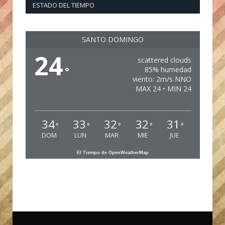
ESTADO DEL TIEMPO
SANTO DOMINGO
24
scattered clouds
°
85% humedad
viento: 2m/s NNO
MAX 24 • MIN 24
34
33
32
32
31
°
°
°
°
°
DOM
LUN
MAR
MIE
JUE
El Tiempo de OpenWeatherMap