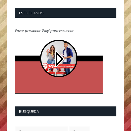
ESCUCHANOS
Favor presionar ‘Play’ para escuchar
BUSQUEDA