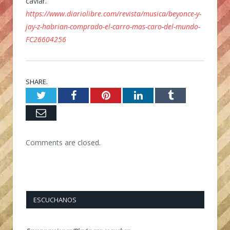
caviar.
https://www.diariolibre.com/revista/musica/beyonce-y-
jay-z-habrian-comprado-el-carro-mas-caro-del-mundo-
FC26604256
SHARE.
Twitter
Facebook
Pinterest
LinkedIn
Tumblr
Email
Comments are closed.
ESCUCHANOS