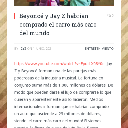
Beyoncé y Jay Z habrían
0
comprado el carro más caro
del mundo
BY
12Y2
ON
1 JUNIO, 2021
ENTRETENIMIENTO
https://www.youtube.com/watch?v=Fpud-X08Y0c
Jay
Z y Beyoncé forman una de las parejas más
poderosas de la industria musical. La fortuna en
conjunto suma más de 1,000 millones de dólares. De
modo que pueden darse el lujo de comprarse lo que
quieran y aparentemente así lo hicieron. Medios
internacionales informan que se habrían comprado
un auto que asciende a 23 millones de dólares,
siendo ¡el carro más caro del mundo! El viernes
pasado, la firma de autos de lujo Rolls-Royce