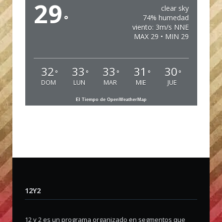
29
clear sky
°
74% humedad
viento: 3m/s NNE
MAX 29 • MIN 29
32
33
33
31
30
°
°
°
°
°
DOM
LUN
MAR
MIE
JUE
El Tiempo de OpenWeatherMap
12Y2
12 y 2 es un programa organizado en segmentos que