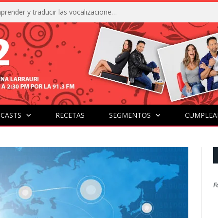
La IA está acercándonos a comprender y traducir las vocalizaciones y comportamientos de nuestras mascotas
CASTS
RECETAS
SEGMENTOS
CUMPLEA
F