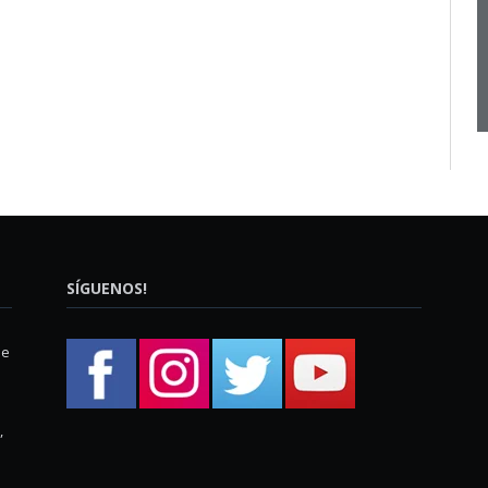
SÍGUENOS!
ue
,