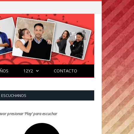
ÑOS
12Y2
CONTACTO
ESCUCHANOS
avor presionar ‘Play’ para escuchar