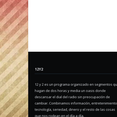
12Y2
12 y 2 es un programa organizado en segmentos q
hagan de dos horas y media un oasis donde
descansar el dial del radio sin preocupación de
cambiar. Combinamos información, entretenimiento
tecnología, seriedad, dinero y el resto de las cosas
que nos rodean en el día a día.