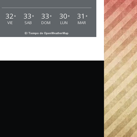
32
33
33
30
31
°
°
°
°
°
VIE
SAB
DOM
LUN
MAR
El Tiempo de OpenWeatherMap