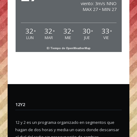
viento: 3m/s NNO
MAX 27 • MIN 27
32
32
32
30
33
°
°
°
°
°
LUN
MAR
MIE
JUE
VIE
El Tiempo de OpenWeatherMap
12Y2
12 y 2 es un programa organizado en segmentos que
hagan de dos horas y media un oasis donde descansar
el dial del radio sin preocupación de cambiar.