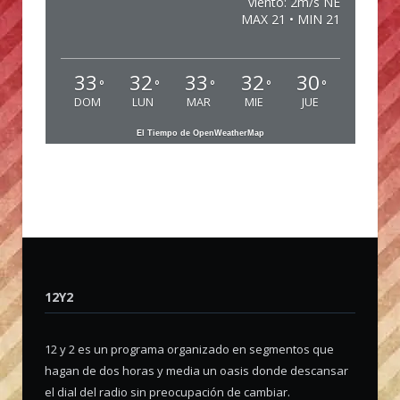
viento: 2m/s NE
MAX 21 • MIN 21
33
32
33
32
30
°
°
°
°
°
DOM
LUN
MAR
MIE
JUE
El Tiempo de OpenWeatherMap
12Y2
12 y 2 es un programa organizado en segmentos que
hagan de dos horas y media un oasis donde descansar
el dial del radio sin preocupación de cambiar.