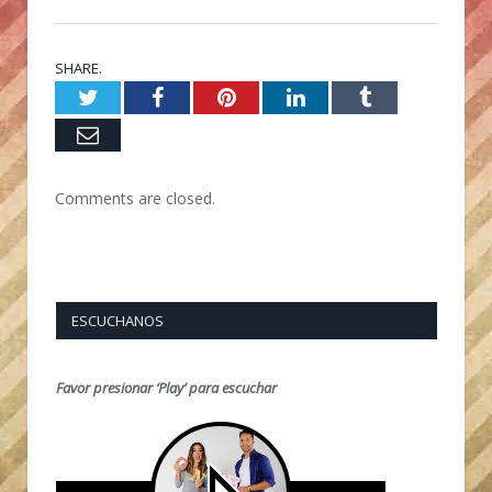
SHARE.
Twitter
Facebook
Pinterest
LinkedIn
Tumblr
Email
Comments are closed.
ESCUCHANOS
Favor presionar ‘Play’ para escuchar