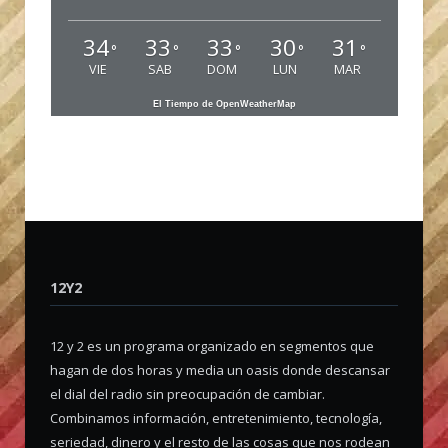
34
33
33
30
31
°
°
°
°
°
VIE
SAB
DOM
LUN
MAR
El Tiempo de OpenWeatherMap
12Y2
12 y 2 es un programa organizado en segmentos que
hagan de dos horas y media un oasis donde descansar
el dial del radio sin preocupación de cambiar.
Combinamos información, entretenimiento, tecnología,
seriedad, dinero y el resto de las cosas que nos rodean