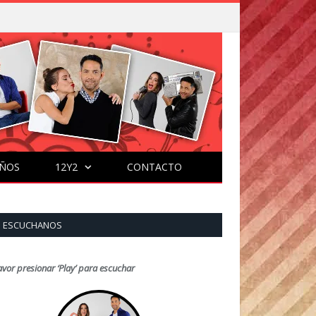
ÑOS
12Y2
CONTACTO
ESCUCHANOS
avor presionar ‘Play’ para escuchar