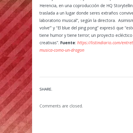
Herencia, en una coproducción de HQ Storytellin
traslada a un lugar donde seres extraños conviv
laboratorio musical”, según la directora. Asimi
volve’” y “El blue del ping pong” expresó que “e
tiene humor y tiene terror; un proyecto ecléctic
creativas”.
Fuente
:
https://listindiario.com/entr
musica-como-un-dragon
SHARE.
Comments are closed.