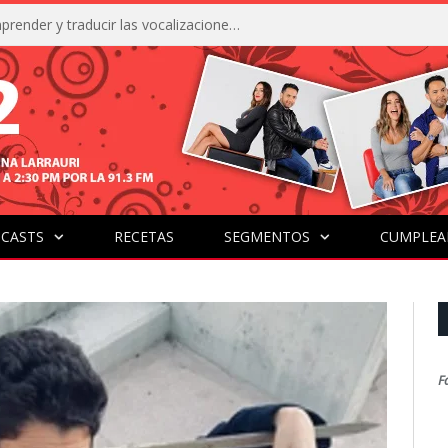
La IA está acercándonos a comprender y traducir las vocalizaciones y comportamientos de nuestras mascotas
CASTS
RECETAS
SEGMENTOS
CUMPLEA
F