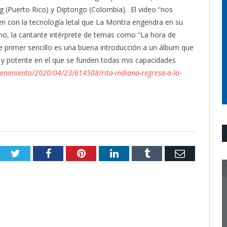
g (Puerto Rico) y Diptongo (Colombia). El video “nos
en con la tecnología letal que La Montra engendra en su
smo, la cantante intérprete de temas como “La hora de
ste primer sencillo es una buena introducción a un álbum que
o y potente en el que se funden todas mis capacidades
etenimiento/2020/04/23/614508/rita-indiana-regresa-a-la-
Twitter
Facebook
Pinterest
LinkedIn
Tumblr
Email