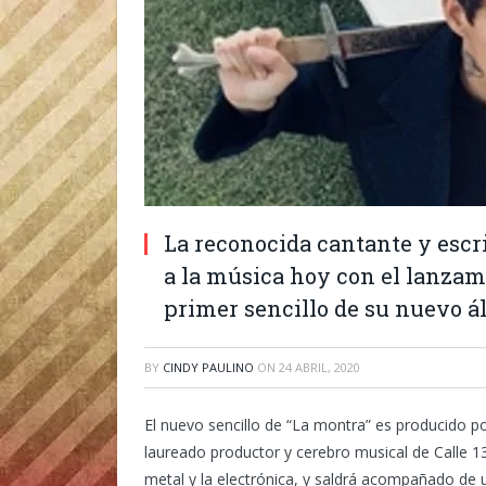
La reconocida cantante y escr
a la música hoy con el lanzam
primer sencillo de su nuevo 
BY
CINDY PAULINO
ON
24 ABRIL, 2020
El nuevo sencillo de “La montra” es producido p
laureado productor y cerebro musical de Calle 13
metal y la electrónica, y saldrá acompañado de 