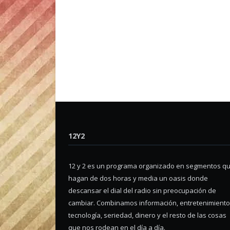
12Y2
12 y 2 es un programa organizado en segmentos q
hagan de dos horas y media un oasis donde
descansar el dial del radio sin preocupación de
cambiar. Combinamos información, entretenimiento
tecnología, seriedad, dinero y el resto de las cosas
que nos rodean en el día a día.