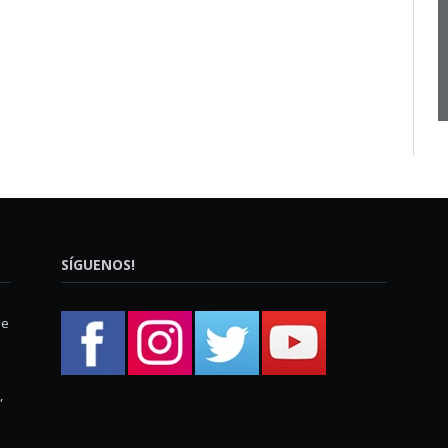
SÍGUENOS!
ue
,