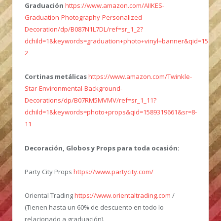
Graduación
https://www.amazon.com/AIIKES-
Graduation-Photography-Personalized-
Decoration/dp/B087N1L7DL/ref=sr_1_2?
dchild=1&keywords=graduation+photo+vinyl+banner&qid=15893
2
Cortinas metálicas
https://www.amazon.com/Twinkle-
Star-Environmental-Background-
Decorations/dp/B07RM5MVMV/ref=sr_1_11?
dchild=1&keywords=photo+props&qid=1589319661&sr=8-
11
Decoración, Globos y Props para toda ocasión:
Party City Props
https://www.partycity.com/
Oriental Trading
https://www.orientaltrading.com
/
(Tienen hasta un 60% de descuento en todo lo
relacionado a graduación).