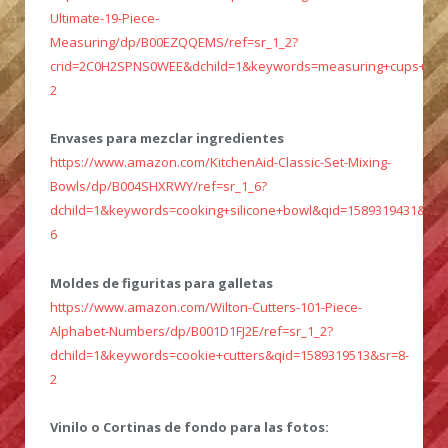
Ultimate-19-Piece-
Measuring/dp/B00EZQQEMS/ref=sr_1_2?
crid=2C0H2SPNS0WEE&dchild=1&keywords=measuring+cups+and
2
Envases para mezclar ingredientes
https://www.amazon.com/KitchenAid-Classic-Set-Mixing-
Bowls/dp/B004SHXRWY/ref=sr_1_6?
dchild=1&keywords=cooking+silicone+bowl&qid=1589319431&sr=
6
Moldes de figuritas para galletas
https://www.amazon.com/Wilton-Cutters-101-Piece-
Alphabet-Numbers/dp/B001D1FJ2E/ref=sr_1_2?
dchild=1&keywords=cookie+cutters&qid=1589319513&sr=8-
2
Vinilo o Cortinas de fondo para las fotos: