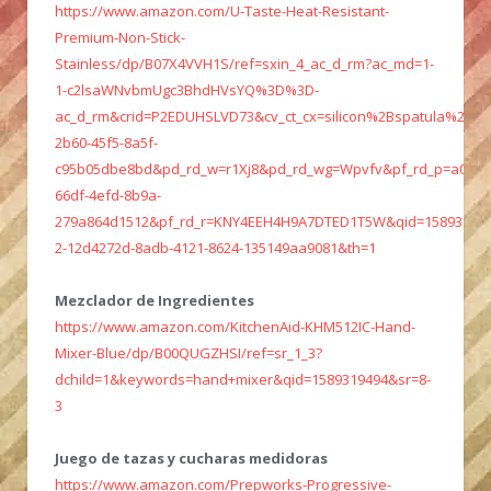
https://www.amazon.com/U-Taste-Heat-Resistant-
Premium-Non-Stick-
Stainless/dp/B07X4VVH1S/ref=sxin_4_ac_d_rm?ac_md=1-
1-c2lsaWNvbmUgc3BhdHVsYQ%3D%3D-
ac_d_rm&crid=P2EDUHSLVD73&cv_ct_cx=silicon%2Bspatula%2Bki
2b60-45f5-8a5f-
c95b05dbe8bd&pd_rd_w=r1Xj8&pd_rd_wg=Wpvfv&pf_rd_p=a0516
66df-4efd-8b9a-
279a864d1512&pf_rd_r=KNY4EEH4H9A7DTED1T5W&qid=158931934
2-12d4272d-8adb-4121-8624-135149aa9081&th=1
Mezclador de Ingredientes
https://www.amazon.com/KitchenAid-KHM512IC-Hand-
Mixer-Blue/dp/B00QUGZHSI/ref=sr_1_3?
dchild=1&keywords=hand+mixer&qid=1589319494&sr=8-
3
Juego de tazas y cucharas medidoras
https://www.amazon.com/Prepworks-Progressive-