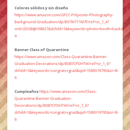
Colores sólidos y sin diseño
https://www.amazon.com/GFCC-Polyester-Photography-
Background-Graduation/dp/B07W711M7F/ref=sr_1_4?
crid=2DS84JKYI8637&dchild=1&keywords=photo+booth+backdro
4
Banner Class of Quarantine
https://www.amazon.com/Class-Quarantine-Banner-
Graduation-Decorations/dp/B087CPDHTW/ref=sr_1_6?
dchild=1&keywords=congrats+grad&qid=1589319795&sr=8-
6
Cumpleaños
https://www.amazon.com/Class-
Quarantine-Banner-Graduation-
Decorations/dp/B087CPDHTW/ref=sr_1_6?
dchild=1&keywords=congrats+grad&qid=1589319795&sr=8-
6