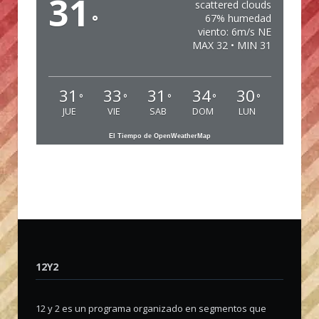
31
scattered clouds
°
67% humedad
viento: 6m/s NE
MAX 32 • MIN 31
31
33
31
34
30
°
°
°
°
°
JUE
VIE
SAB
DOM
LUN
El Tiempo de OpenWeatherMap
12Y2
12 y 2 es un programa organizado en segmentos que