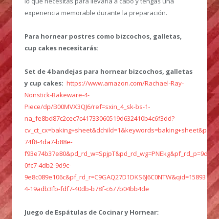
lo que necesitas para llevarla a cabo y tengas una
experiencia memorable durante la preparación.
Para hornear postres como bizcochos, galletas,
cup cakes necesitarás:
Set de 4 bandejas para hornear bizcochos, galletas
y cup cakes:
https://www.amazon.com/Rachael-Ray-
Nonstick-Bakeware-4-
Piece/dp/B00MVX3QJ6/ref=sxin_4_sk-bs-1-
na_fe8bd87c2cec7c41733060519d632410b4c6f3dd?
cv_ct_cx=baking+sheet&dchild=1&keywords=baking+sheet&pd_r
74f8-4da7-b88e-
f93e74b37e80&pd_rd_w=SpjpT&pd_rd_wg=PNEkg&pf_rd_p=9d0c6e
0fc7-4db2-9d9c-
9e8c089e106c&pf_rd_r=C9GAQ27D1DKS6J6C0NTW&qid=158931923
4-19adb3fb-fdf7-40db-b78f-c677b04bb4de
Juego de Espátulas de Cocinar y Hornear: