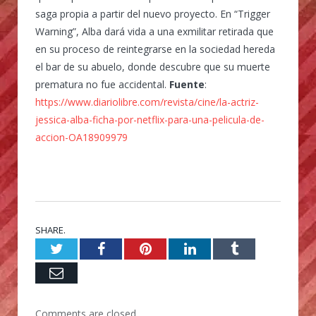
saga propia a partir del nuevo proyecto. En “Trigger
Warning”, Alba dará vida a una exmilitar retirada que
en su proceso de reintegrarse en la sociedad hereda
el bar de su abuelo, donde descubre que su muerte
prematura no fue accidental.
Fuente
:
https://www.diariolibre.com/revista/cine/la-actriz-
jessica-alba-ficha-por-netflix-para-una-pelicula-de-
accion-OA18909979
SHARE.
Twitter
Facebook
Pinterest
LinkedIn
Tumblr
Email
Comments are closed.