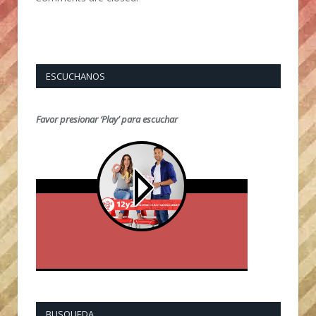
ESCUCHANOS
Favor presionar ‘Play’ para escuchar
BUSQUEDA