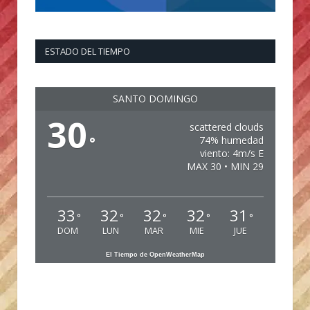
ESTADO DEL TIEMPO
SANTO DOMINGO
30
scattered clouds
°
74% humedad
viento: 4m/s E
MAX 30 • MIN 29
33
32
32
32
31
°
°
°
°
°
DOM
LUN
MAR
MIE
JUE
El Tiempo de OpenWeatherMap