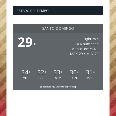
ESTADO DEL TIEMPO
SANTO DOMINGO
29
light rain
°
74% humedad
viento: 6m/s NE
MAX 29 • MIN 29
34
32
33
30
31
°
°
°
°
°
VIE
SAB
DOM
LUN
MAR
El Tiempo de OpenWeatherMap