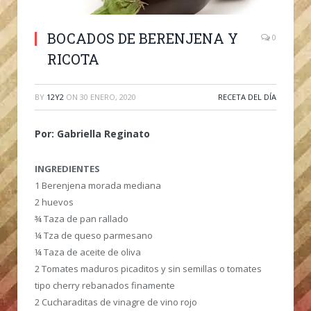
BOCADOS DE BERENJENA Y
0
RICOTA
BY
12Y2
ON
30 ENERO, 2020
RECETA DEL DÍA
Por: Gabriella Reginato
INGREDIENTES
1 Berenjena morada mediana
2 huevos
¾ Taza de pan rallado
¼ Tza de queso parmesano
¼ Taza de aceite de oliva
2 Tomates maduros picaditos y sin semillas o tomates
tipo cherry rebanados finamente
2 Cucharaditas de vinagre de vino rojo