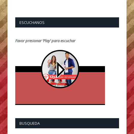
ESCUCHANOS
Favor presionar ‘Play’ para escuchar
BUSQUEDA