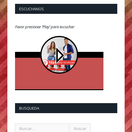
ESCUCHANOS
Favor presionar ‘Play’ para escuchar
BUSQUEDA