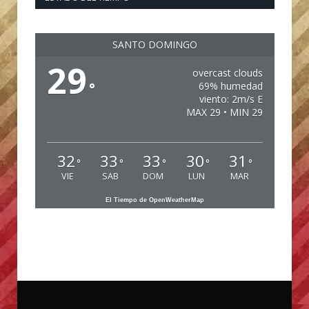
SANTO DOMINGO
29
overcast clouds
°
69% humedad
viento: 2m/s E
MAX 29 • MIN 29
32
33
33
30
31
°
°
°
°
°
VIE
SAB
DOM
LUN
MAR
El Tiempo de OpenWeatherMap