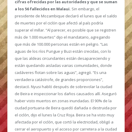
cifras ofrecidas por las autoridades y que se suman
a los 56 fallecidos en Malaui.
Sin embargo, el
presidente de Mozambique declaró el lunes que el saldo
de muertes por el ciclón que afectó al país podría
superar el millar. “Al parecer, es posible que se registren
más de 1.000 muertes” dijo el mandatario, agregando
que más de 100.000 personas están en peligro. “Las
aguas de los ríos Pungue y Buzi están crecidas, con lo
que las aldeas circundantes están desapareciendo y
están quedando aisladas varias comunidades, donde
cadáveres flotan sobre las aguas”, agregó. “Es una
verdadera catástrofe, de grandes proporciones”,
destacó. Nyusi habló después de sobrevolar la ciudad
de Beira e inspeccionar los daños causados allí. Aseguró
haber visto muertos en zonas inundadas. El 90% de la
ciudad portuaria de Beira quedó dañada o destruida por
el ciclón, dijo el lunes la Cruz Roja. Beira se ha visto muy
afectada por el ciclón, que cortó la electricidad, obligó a
cerrar el aeropuerto y el acceso por carretera a la ciudad