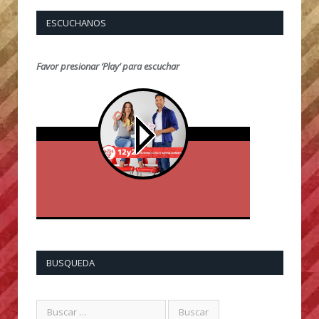
ESCUCHANOS
Favor presionar ‘Play’ para escuchar
BUSQUEDA