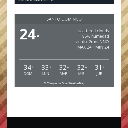
SANTO DOMINGO
24
scattered clouds
°
85% humedad
viento: 2m/s NNO
MAX 24 • MIN 24
34
33
32
32
31
°
°
°
°
°
DOM
LUN
MAR
MIE
JUE
El Tiempo de OpenWeatherMap