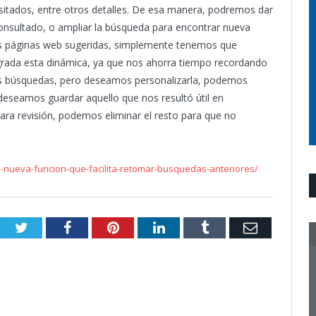
isitados, entre otros detalles. De esa manera, podremos dar
onsultado, o ampliar la búsqueda para encontrar nueva
as páginas web sugeridas, simplemente tenemos que
agrada esta dinámica, ya que nos ahorra tiempo recordando
ras búsquedas, pero deseamos personalizarla, podemos
o deseamos guardar aquello que nos resultó útil en
a revisión, podemos eliminar el resto para que no
nueva-funcion-que-facilita-retomar-busquedas-anteriores/
Twitter
Facebook
Pinterest
LinkedIn
Tumblr
Email