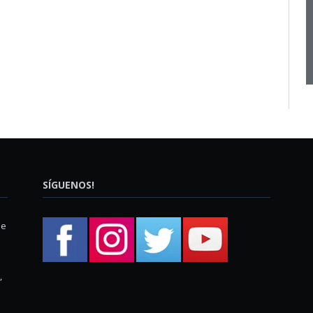
SÍGUENOS!
ue
,