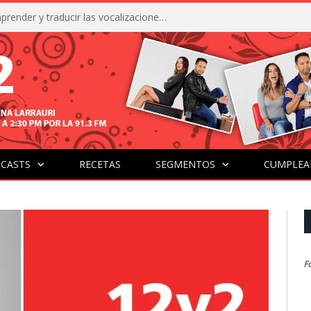
La IA está acercándonos a comprender y traducir las vocalizaciones y comportamientos de nuestras mascotas
CASTS
RECETAS
SEGMENTOS
CUMPLEA
F