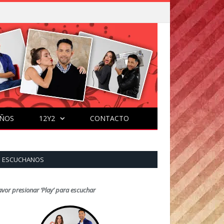
ÑOS
12Y2
CONTACTO
ESCUCHANOS
avor presionar ‘Play’ para escuchar