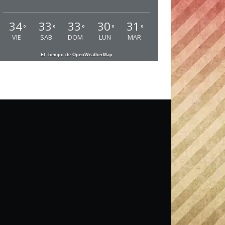
34
33
33
30
31
°
°
°
°
°
VIE
SAB
DOM
LUN
MAR
El Tiempo de OpenWeatherMap