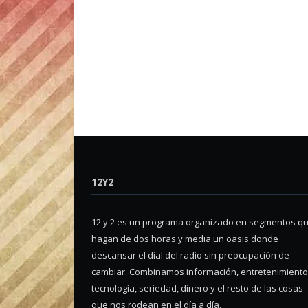
12Y2
12 y 2 es un programa organizado en segmentos q
hagan de dos horas y media un oasis donde
descansar el dial del radio sin preocupación de
cambiar. Combinamos información, entretenimiento
tecnología, seriedad, dinero y el resto de las cosas
que nos rodean en el día a día.