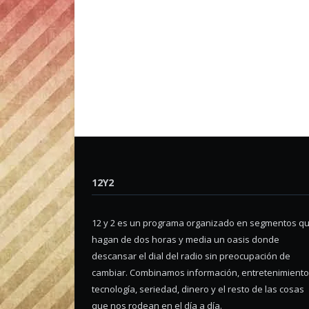
12Y2
12 y 2 es un programa organizado en segmentos q
hagan de dos horas y media un oasis donde
descansar el dial del radio sin preocupación de
cambiar. Combinamos información, entretenimiento
tecnología, seriedad, dinero y el resto de las cosas
que nos rodean en el día a día.