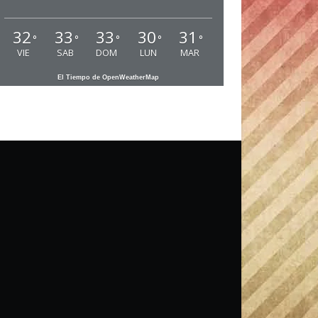
32
33
33
30
31
°
°
°
°
°
VIE
SAB
DOM
LUN
MAR
El Tiempo de OpenWeatherMap