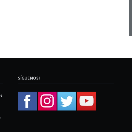
SÍGUENOS!
ue
,