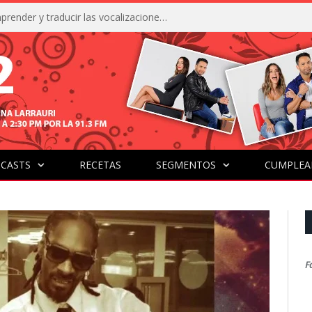
La IA está acercándonos a comprender y traducir las vocalizaciones y comportamientos de nuestras mascotas
CASTS
RECETAS
SEGMENTOS
CUMPLEA
F