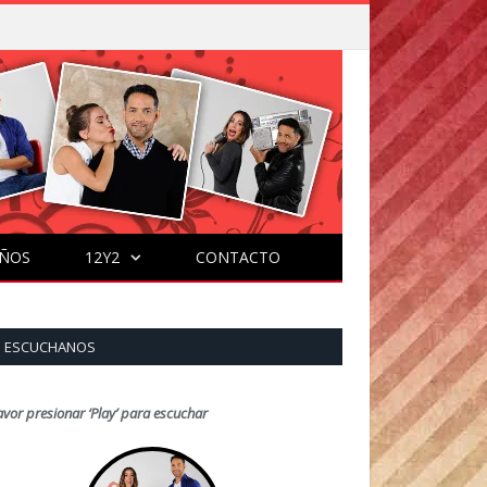
ÑOS
12Y2
CONTACTO
ESCUCHANOS
avor presionar ‘Play’ para escuchar