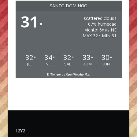
SANTO DOMINGO
31
scattered clouds
°
67% humedad
viento: 6m/s NE
MAX 32 • MIN 31
32
34
32
33
30
°
°
°
°
°
JUE
VIE
SAB
DOM
LUN
El Tiempo de OpenWeatherMap
12Y2