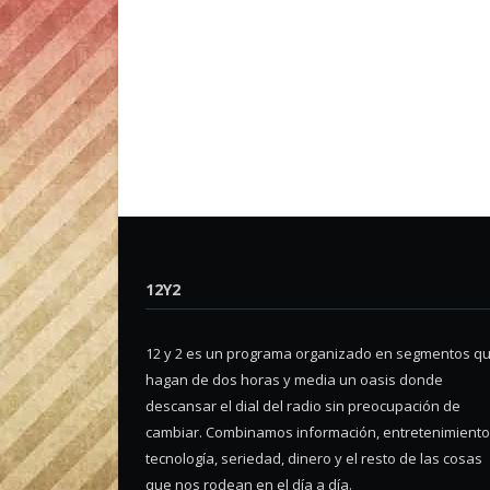
12Y2
12 y 2 es un programa organizado en segmentos q
hagan de dos horas y media un oasis donde
descansar el dial del radio sin preocupación de
cambiar. Combinamos información, entretenimiento
tecnología, seriedad, dinero y el resto de las cosas
que nos rodean en el día a día.