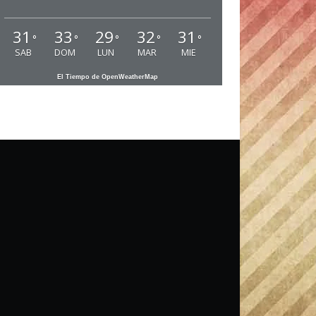
31
33
29
32
31
°
°
°
°
°
SAB
DOM
LUN
MAR
MIE
El Tiempo de OpenWeatherMap