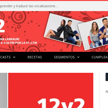
La IA está acercándonos a comprender y traducir las vocalizaciones y comportamientos de nuestras mascotas
CASTS
RECETAS
SEGMENTOS
CUMPLEA
F