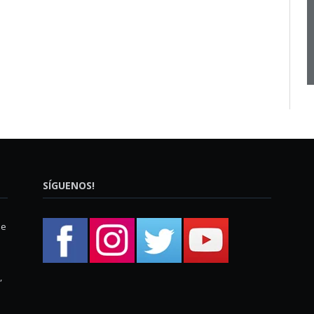
SÍGUENOS!
ue
,