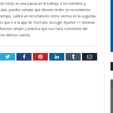
olo estás en una pausa en el trabajo o los estudios y
Tube, puedes señalar que deseas recibir un recordatorio
tiempo, saldrá un recordatorio como vemos en la segunda
nes que ir a la app de YouTube, escoger Ajustes >> General
nción simple y práctica que nos hará consciente del
nos demos cuenta.
Twitter
Facebook
Pinterest
LinkedIn
Tumblr
Email