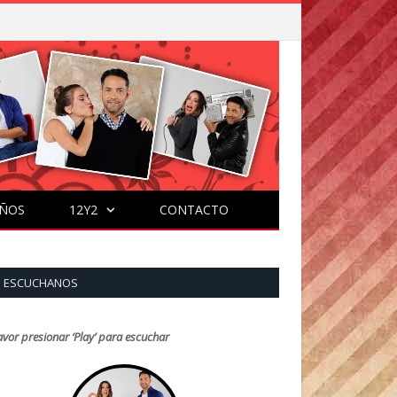
ÑOS
12Y2
CONTACTO
ESCUCHANOS
avor presionar ‘Play’ para escuchar