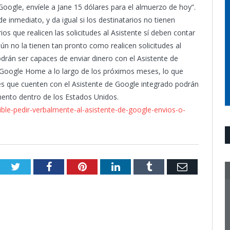
oogle, envíele a Jane 15 dólares para el almuerzo de hoy”.
e inmediato, y da igual si los destinatarios no tienen
os que realicen las solicitudes al Asistente sí deben contar
n no la tienen tan pronto como realicen solicitudes al
odrán ser capaces de enviar dinero con el Asistente de
 Google Home a lo largo de los próximos meses, lo que
tes que cuenten con el Asistente de Google integrado podrán
omento dentro de los Estados Unidos.
le-pedir-verbalmente-al-asistente-de-google-envios-o-
Twitter
Facebook
Pinterest
LinkedIn
Tumblr
Email