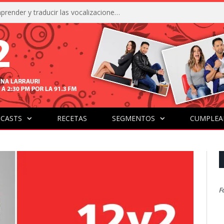
La IA está acercándonos a comprender y traducir las vocalizaciones y comportamientos de nuestras mascotas
CASTS
RECETAS
SEGMENTOS
CUMPLEA
F