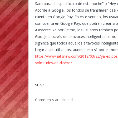
Sam para el espectáculo de esta noche” o “Hey G
Acorde a Google, los fondos se transfieren casi d
cuenta en Google Pay. En este sentido, los usuari
con cuenta en Google Pay, que podrán crear si aú
Asistente. Ya por último, los usuarios también p
Google a través de altavoces inteligentes como
significa que todos aquellos altavoces inteligen
llegar a ser utilizados, aunque eso sí, por el m
https://wwwhatsnew.com/2018/03/22/ya-es-posib
solicitudes-de-dinero/
SHARE.
Comments are closed.