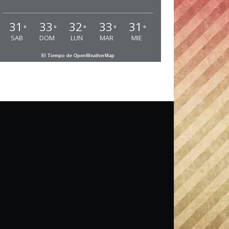
31
33
32
33
31
°
°
°
°
°
SAB
DOM
LUN
MAR
MIE
El Tiempo de OpenWeatherMap