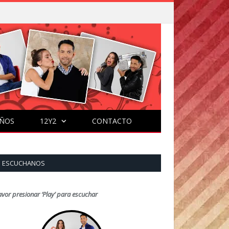
ÑOS
12Y2
CONTACTO
ESCUCHANOS
avor presionar ‘Play’ para escuchar