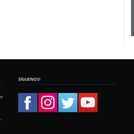
SÍGUENOS!
ue
,