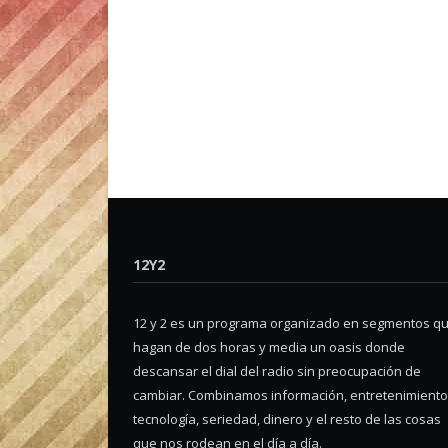
12Y2
12 y 2 es un programa organizado en segmentos q
hagan de dos horas y media un oasis donde
descansar el dial del radio sin preocupación de
cambiar. Combinamos información, entretenimiento
tecnología, seriedad, dinero y el resto de las cosas
que nos rodean en el día a día.