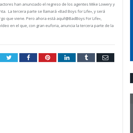
 actores han anunciado el regreso de los agentes Mike Lowery y
ta. La tercera parte se llamará «Bad Boys for Life», y será
rgo que viene. Pero ahora está aquí!@BadBoys For Life»,
vídeo en el que, con gran euforia, anuncia la tercera parte de la
Twitter
Facebook
Pinterest
LinkedIn
Tumblr
Email