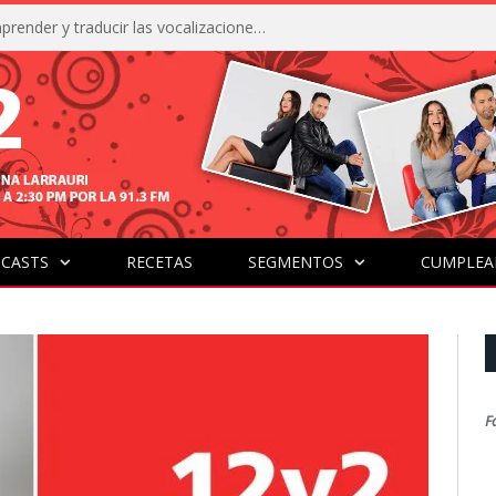
La IA está acercándonos a comprender y traducir las vocalizaciones y comportamientos de nuestras mascotas
CASTS
RECETAS
SEGMENTOS
CUMPLEA
F