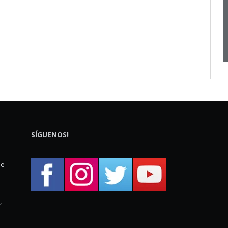
SÍGUENOS!
ue
,