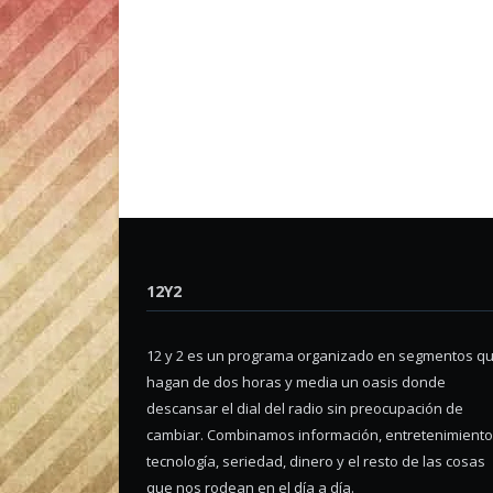
12Y2
12 y 2 es un programa organizado en segmentos q
hagan de dos horas y media un oasis donde
descansar el dial del radio sin preocupación de
cambiar. Combinamos información, entretenimiento
tecnología, seriedad, dinero y el resto de las cosas
que nos rodean en el día a día.