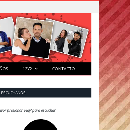
ÑOS
12Y2
CONTACTO
ESCUCHANOS
avor presionar ‘Play’ para escuchar