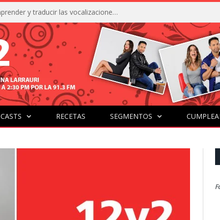
La IA está acercándonos a comprender y traducir las vocalizaciones y comportamientos de nuestras mascotas
CASTS
RECETAS
SEGMENTOS
CUMPLEA
F