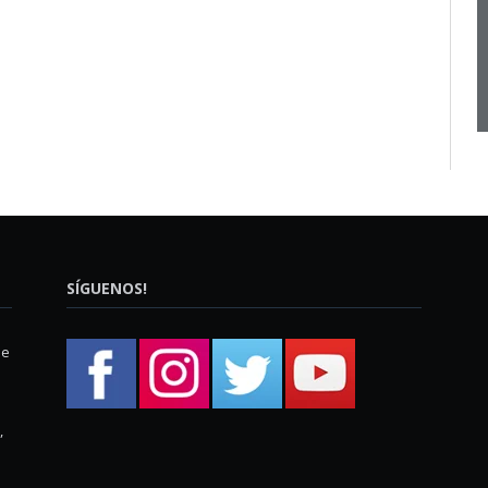
SÍGUENOS!
ue
,