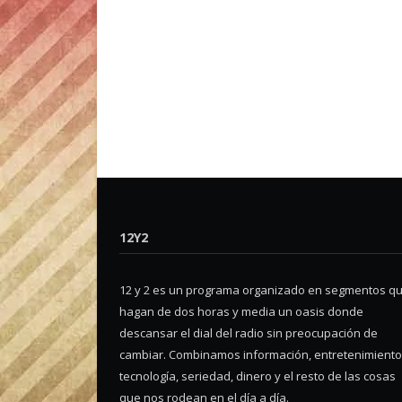
12Y2
12 y 2 es un programa organizado en segmentos q
hagan de dos horas y media un oasis donde
descansar el dial del radio sin preocupación de
cambiar. Combinamos información, entretenimiento
tecnología, seriedad, dinero y el resto de las cosas
que nos rodean en el día a día.