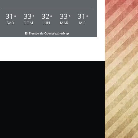
31
33
32
33
31
°
°
°
°
°
SAB
DOM
LUN
MAR
MIE
El Tiempo de OpenWeatherMap