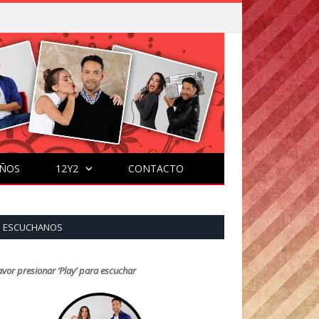
ÑOS
12Y2
CONTACTO
ESCUCHANOS
avor presionar ‘Play’ para escuchar