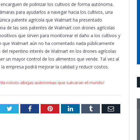
 encarguen de polinizar los cultivos de forma autónoma.
maras para ayudarlos a navegar hacia los cultivos, una
la única patente agrícola que Walmart ha presentado
una de las seis patentes de Walmart con drones agrícolas
sitivos que sirven para monitorear el daño a los cultivos y
dican que Walmart aún no ha comentado nada públicamente
s del repentino interés de Walmart en los drones agrícolas
er un mayor control de los alimentos que vende. Tal vez al
, la empresa podrá mejorar la calidad y reducir costos.
nta-robots-abejas-autonomas-que-salvaran-el-mundo/
Twitter
Facebook
Pinterest
LinkedIn
Tumblr
Email