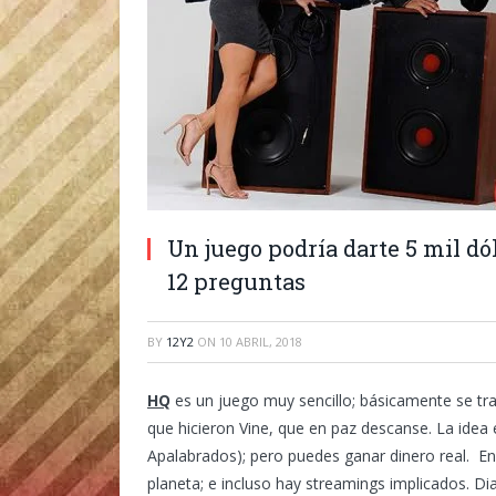
Un juego podría darte 5 mil d
12 preguntas
BY
12Y2
ON
10 ABRIL, 2018
HQ
es un juego muy sencillo; básicamente se tr
que hicieron Vine, que en paz descanse. La idea
Apalabrados); pero puedes ganar dinero real. En
planeta; e incluso hay streamings implicados. Di