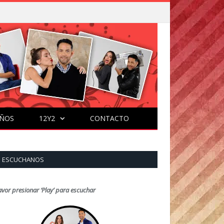
ÑOS
12Y2
CONTACTO
ESCUCHANOS
avor presionar ‘Play’ para escuchar