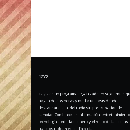
12Y2
12 y 2 es un programa organizado en segmentos q
hagan de dos horas y media un oasis donde
descansar el dial del radio sin preocupación de
cambiar. Combinamos información, entretenimiento
tecnología, seriedad, dinero y el resto de las cosas
que nos rodean en el día a día.