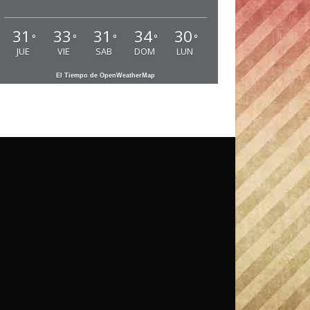
31
33
31
34
30
°
°
°
°
°
JUE
VIE
SAB
DOM
LUN
El Tiempo de OpenWeatherMap