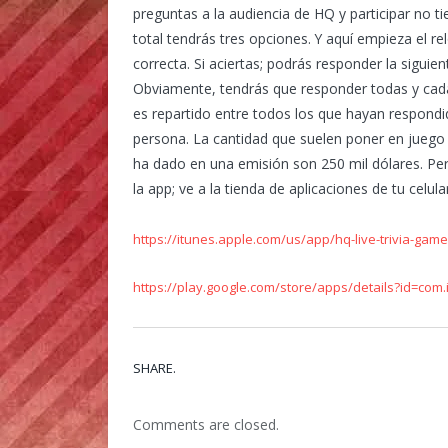
preguntas a la audiencia de HQ y participar no t
total tendrás tres opciones. Y aquí empieza el r
correcta. Si aciertas; podrás responder la siguie
Obviamente, tendrás que responder todas y cada 
es repartido entre todos los que hayan respondido
persona. La cantidad que suelen poner en juego 
ha dado en una emisión son 250 mil dólares. P
la app; ve a la tienda de aplicaciones de tu celul
https://itunes.apple.com/us/app/hq-live-trivia-ga
https://play.google.com/store/apps/details?id=com
SHARE.
Comments are closed.