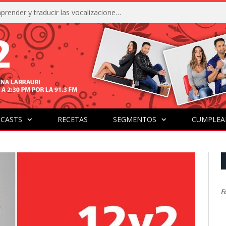
La IA está acercándonos a comprender y traducir las vocalizaciones y comportamientos de nuestras mascotas
CASTS
RECETAS
SEGMENTOS
CUMPLEA
F