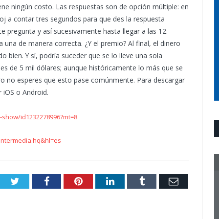
iene ningún costo. Las respuestas son de opción múltiple: en
eloj a contar tres segundos para que des la respuesta
nte pregunta y así sucesivamente hasta llegar a las 12.
una de manera correcta. ¿Y el premio? Al final, el dinero
 bien. Y sí, podría suceder que se lo lleve una sola
es de 5 mil dólares; aunque históricamente lo más que se
ero no esperes que esto pase comúnmente. Para descargar
ar iOS o Android.
me-show/id1232278996?mt=8
.intermedia.hq&hl=es
Twitter
Facebook
Pinterest
LinkedIn
Tumblr
Email