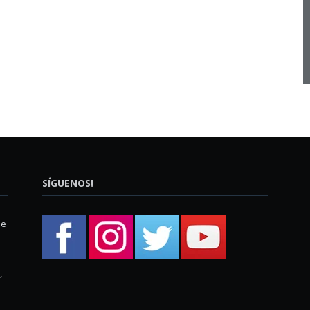
SÍGUENOS!
ue
,