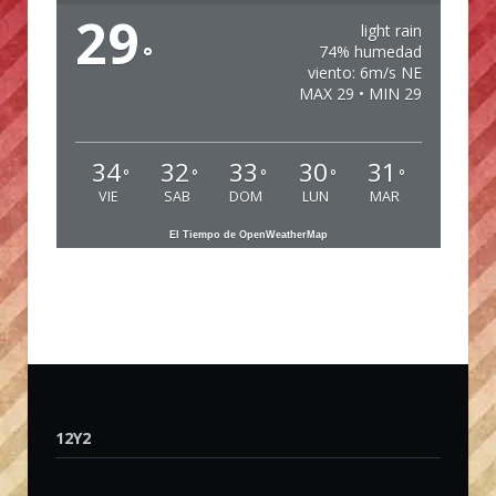
29
light rain
°
74% humedad
viento: 6m/s NE
MAX 29 • MIN 29
34
32
33
30
31
°
°
°
°
°
VIE
SAB
DOM
LUN
MAR
El Tiempo de OpenWeatherMap
12Y2