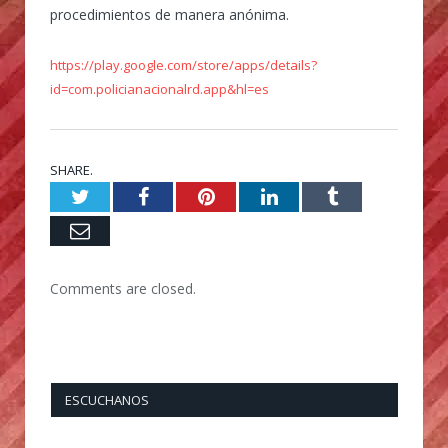
procedimientos de manera anónima.
https://play.google.com/store/apps/details?
id=com.policianacionalrd.app&hl=es
SHARE.
Twitter
Facebook
Pinterest
LinkedIn
Tumblr
Email
Comments are closed.
ESCUCHANOS