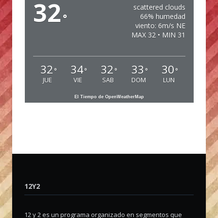
32
scattered clouds
°
66% humedad
viento: 6m/s NE
MAX 32 • MIN 31
32
34
32
33
30
°
°
°
°
°
JUE
VIE
SAB
DOM
LUN
El Tiempo de OpenWeatherMap
12Y2
12 y 2 es un programa organizado en segmentos que