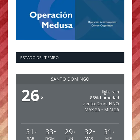
ESTADO DEL TIEMPO
SANTO DOMINGO
26
light rain
°
83% humedad
viento: 2m/s NNO
MAX 26 • MIN 26
31
33
29
32
31
°
°
°
°
°
SAB
DOM
LUN
MAR
MIE