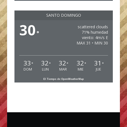
SANTO DOMINGO
30
scattered clouds
°
71% humedad
viento: 4m/s E
MAX 31 • MIN 30
33
32
32
32
31
°
°
°
°
°
DOM
LUN
MAR
MIE
JUE
El Tiempo de OpenWeatherMap