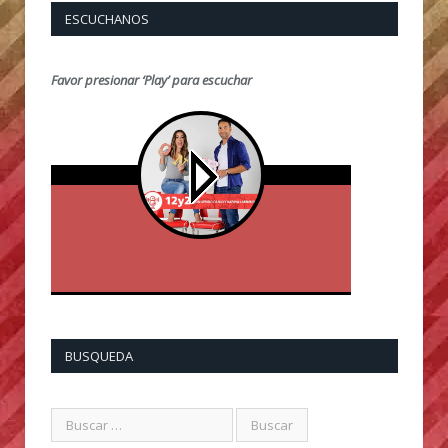
ESCUCHANOS
Favor presionar ‘Play’ para escuchar
BUSQUEDA