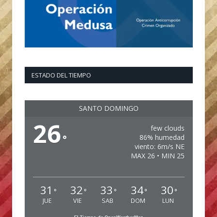
ESTADO DEL TIEMPO
SANTO DOMINGO
26
few clouds
°
86% humedad
viento: 6m/s NE
MAX 26 • MIN 25
31
32
33
34
30
°
°
°
°
°
JUE
VIE
SAB
DOM
LUN