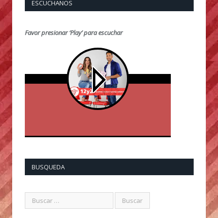
ESCUCHANOS
Favor presionar ‘Play’ para escuchar
BUSQUEDA