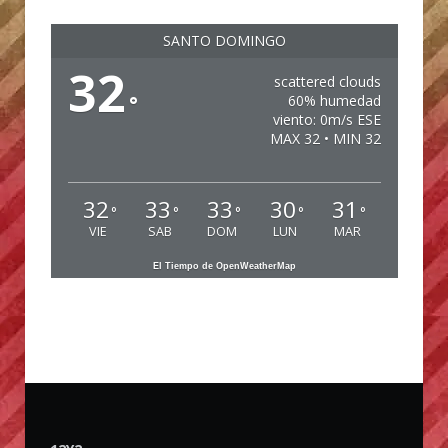
SANTO DOMINGO
32
scattered clouds
°
60% humedad
viento: 0m/s ESE
MAX 32 • MIN 32
32
33
33
30
31
°
°
°
°
°
VIE
SAB
DOM
LUN
MAR
El Tiempo de OpenWeatherMap