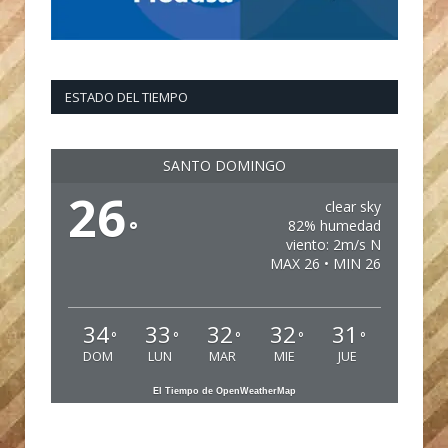
ESTADO DEL TIEMPO
SANTO DOMINGO
26
clear sky
°
82% humedad
viento: 2m/s N
MAX 26 • MIN 26
34
33
32
32
31
°
°
°
°
°
DOM
LUN
MAR
MIE
JUE
El Tiempo de OpenWeatherMap