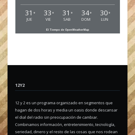
31
33
31
34
30
°
°
°
°
°
JUE
VIE
SAB
DOM
LUN
El Tiempo de OpenWeatherMap
12Y2
12 y 2 es un programa organizado en segmentos que
hagan de dos horas y media un oasis donde descansar
el dial del radio sin preocupación de cambiar.
Combinamos información, entretenimiento, tecnología,
seriedad, dinero y el resto de las cosas que nos rodean