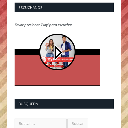
ESCUCHANOS
Favor presionar ‘Play’ para escuchar
BUSQUEDA