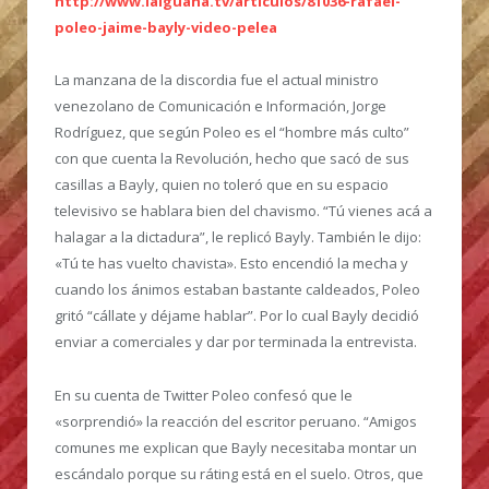
http://www.laiguana.tv/articulos/81036-rafael-
poleo-jaime-bayly-video-pelea
La manzana de la discordia fue el actual ministro
venezolano de Comunicación e Información, Jorge
Rodríguez, que según Poleo es el “hombre más culto”
con que cuenta la Revolución, hecho que sacó de sus
casillas a Bayly, quien no toleró que en su espacio
televisivo se hablara bien del chavismo. “Tú vienes acá a
halagar a la dictadura”, le replicó Bayly. También le dijo:
«Tú te has vuelto chavista». Esto encendió la mecha y
cuando los ánimos estaban bastante caldeados, Poleo
gritó “cállate y déjame hablar”. Por lo cual Bayly decidió
enviar a comerciales y dar por terminada la entrevista.
En su cuenta de Twitter Poleo confesó que le
«sorprendió» la reacción del escritor peruano. “Amigos
comunes me explican que Bayly necesitaba montar un
escándalo porque su ráting está en el suelo. Otros, que