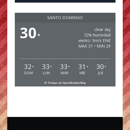
SANTO DOMINGO
30
clear sky
°
72% humedad
viento: 3m/s ENE
MAX 31 • MIN 29
32
33
33
31
30
°
°
°
°
°
DOM
LUN
MAR
MIE
JUE
El Tiempo de OpenWeatherMap