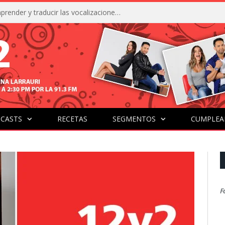
La IA está acercándonos a comprender y traducir las vocalizaciones y comportamientos de nuestras mascotas
CASTS
RECETAS
SEGMENTOS
CUMPLEA
F