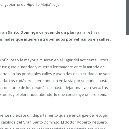
l gobierno de Hipólito Mejia”, dijo.
Gran Santo Domingo carecen de un plan para retirar,
 animales que mueren atropellados por vehículos en calles,
s públicas y la mayoría mueren en el lugar del accidente. Otros
 ninguna autoridad y mueren lentamente ante la mirada de
rtos en las principales calles y avenidas de la ciudad que son
ugada. Los cadáveres permanecen en la vía por semanas hasta
 constante de los neumáticos hasta dejar una capa seca. Las
e todos y el olor nauseabundo, lo que constituye un problema
biente no existe un departamento que se encargue de recoger
s cabildos del Gran Santo Domingo. El doctor Roberto Peguero,
lica que el tema es de responsabilidad compartida con Medio