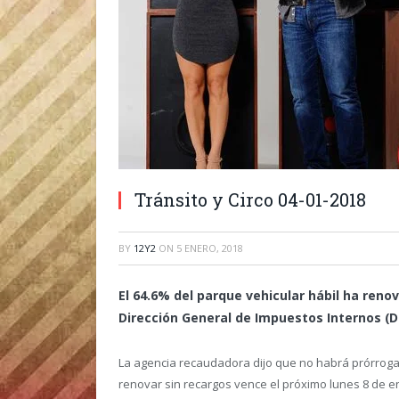
Tránsito y Circo 04-01-2018
BY
12Y2
ON
5 ENERO, 2018
El 64.6% del parque vehicular hábil ha reno
Dirección General de Impuestos Internos (DG
La agencia recaudadora dijo que no habrá prórroga 
renovar sin recargos vence el próximo lunes 8 de 