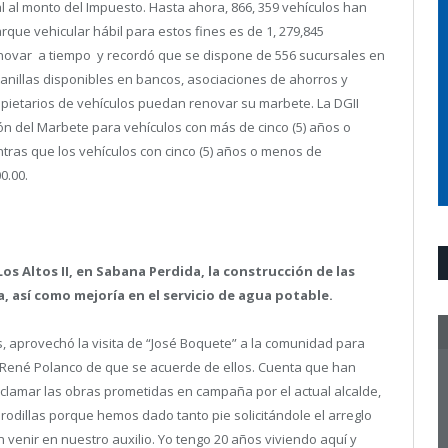
 al monto del Impuesto. Hasta ahora, 866, 359 vehículos han
rque vehicular hábil para estos fines es de 1, 279,845
renovar a tiempo y recordó que se dispone de 556 sucursales en
tanillas disponibles en bancos, asociaciones de ahorros y
pietarios de vehículos puedan renovar su marbete. La DGII
n del Marbete para vehículos con más de cinco (5) años o
ntras que los vehículos con cinco (5) años o menos de
0.00.
s Altos II, en Sabana Perdida, la construcción de las
da, así como mejoría en el servicio de agua potable.
, aprovechó la visita de “José Boquete” a la comunidad para
e René Polanco de que se acuerde de ellos. Cuenta que han
clamar las obras prometidas en campaña por el actual alcalde,
rodillas porque hemos dado tanto pie solicitándole el arreglo
n venir en nuestro auxilio. Yo tengo 20 años viviendo aquí y