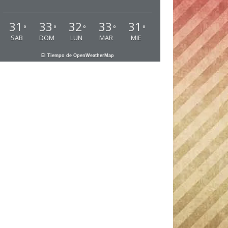
31
33
32
33
31
°
°
°
°
°
SAB
DOM
LUN
MAR
MIE
El Tiempo de OpenWeatherMap