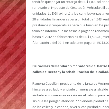
tendrán que pagar un recargo de RD$1,000 adicional
renovado el Impuesto de Circulación Vehicular. El pa
unidades. La DGII exhortó a los contribuyentes a 
28 entidades financieras para un total de 1,543 ven
préstamos y cooperativas para que también los pro
también informó que las tasas a pagar de renovació
hasta el 2012 de fabricación es de RD$1,500.00, mie
fabricación o del 2013 en adelante pagarán RD$3,00
De rodillas demandaron moradores del barrio Lo
calles del sector y la rehabilitación de la caña
Ramona Capellán, presidenta de la Junta de Vecinos
hincarse a su lado y enviarle un mensaje al alcald
visitado en numerosas ocasiones el cabildo para re
sin que les pongan atención. “Pidiéndole piedad de 
de las calles y la cañada, a ver si con piedad puede