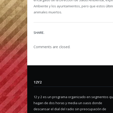
Ambiente y los ayuntamientos, pero que estos último
animales muertos.
SHARE.
Comments are closed.
12Y2
12 y 2 es un programa organizado en segmentos q
hagan de dos horas y media un oasis donde
descansar el dial del radio sin preocupación de