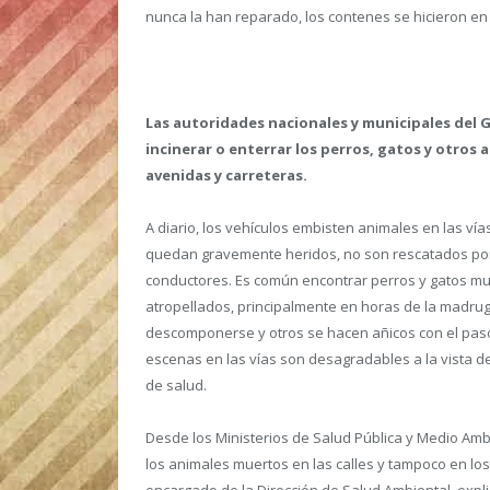
nunca la han reparado, los contenes se hicieron en e
Las autoridades nacionales y municipales del 
incinerar o enterrar los perros, gatos y otros
avenidas y carreteras.
A diario, los vehículos embisten animales en las vía
quedan gravemente heridos, no son rescatados por
conductores. Es común encontrar perros y gatos mue
atropellados, principalmente en horas de la madr
descomponerse y otros se hacen añicos con el paso
escenas en las vías son desagradables a la vista d
de salud.
Desde los Ministerios de Salud Pública y Medio Am
los animales muertos en las calles y tampoco en lo
encargado de la Dirección de Salud Ambiental, exp