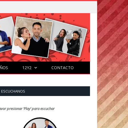
ÑOS
12Y2
CONTACTO
ESCUCHANOS
avor presionar ‘Play’ para escuchar