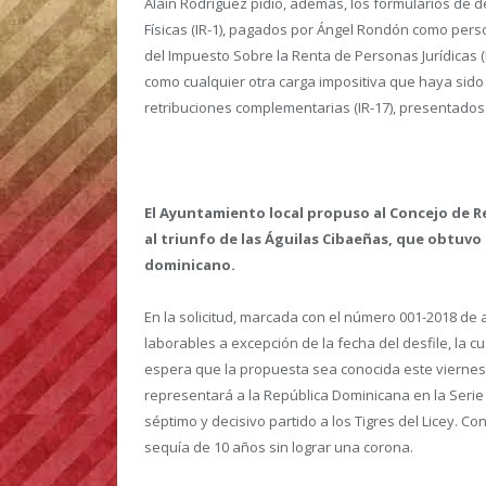
Alain Rodríguez pidió, además, los formularios de 
Físicas (IR-1), pagados por Ángel Rondón como perso
del Impuesto Sobre la Renta de Personas Jurídicas (
como cualquier otra carga impositiva que haya sido 
retribuciones complementarias (IR-17), presentados
El Ayuntamiento local propuso al Concejo de R
al triunfo de las Águilas Cibaeñas, que obtuv
dominicano.
En la solicitud, marcada con el número 001-2018 de a
laborables a excepción de la fecha del desfile, la cu
espera que la propuesta sea conocida este viernes 
representará a la República Dominicana en la Serie
séptimo y decisivo partido a los Tigres del Licey. Co
sequía de 10 años sin lograr una corona.