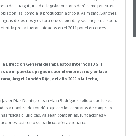
sa de Guaigüí”, instó el legislador. Consideró como prioritaria
población, así como a la producción agrícola. Asimismo, Sánchez
aguas de los ríos y evitará que se pierda y sea mejor utilizada.
referida presa fueron iniciados en el 2011 por el entonces
a la Dirección General de Impuestos Internos (DGII)
das de impuestos pagados por el empresario y enlace
ana, Ángel Rondón Rijo, del año 2000 a la fecha,
ín Javier Díaz Domingo, Jean Alain Rodríguez solicitó que le sea
trados a nombre de Rondón Rijo con los contratos de compra o
as físicas o jurídicas, ya sean compañías, fundaciones y
acciones, así como su participación accionaria.