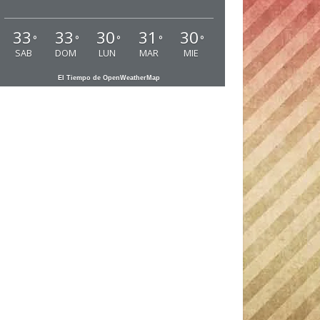
33
33
30
31
30
°
°
°
°
°
SAB
DOM
LUN
MAR
MIE
El Tiempo de OpenWeatherMap