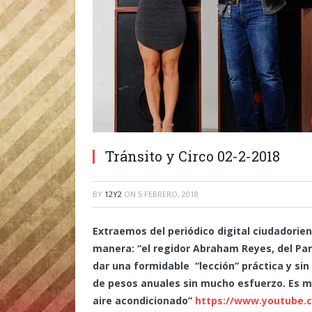
Tránsito y Circo 02-2-2018
BY
12Y2
ON
5 FEBRERO, 2018
Extraemos del periódico digital ciudadorie
manera: “el regidor Abraham Reyes, del Part
dar una formidable “lección” práctica y sin
de pesos anuales sin mucho esfuerzo. Es 
aire acondicionado”
https://www.youtube.