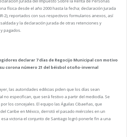
declaración Jurada del Impuesto Sobre la Renta de Personas
na física desde el año 2000 hasta la fecha; declaración Jurada
IR-2), reportados con sus respectivos formularios anexos, así
saldada y la declaración jurada de otras retenciones y
 y pagados.
egidores declarar 7 días de Regocijo Municipal con motivo
o su corona número 21 del béisbol otoño-invernal
yer, las autoridades edilicias piden que los días sean
al no especifican, que será festivo a partir del mediodía. Se
por los concejales. El equipo las Águilas Cibaeñas, que
 del Caribe en México, derrotó el pasado miércoles en un
n esa victoria el conjunto de Santiago logró ponerle fin a una