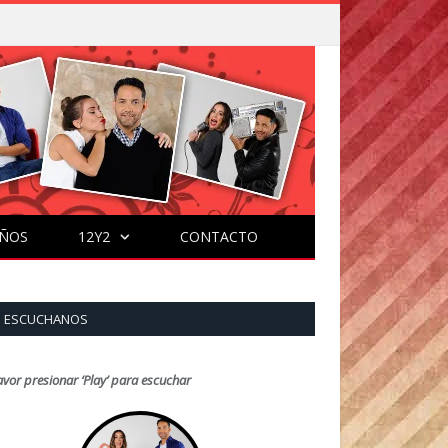
ÑOS
12Y2
CONTACTO
ESCUCHANOS
avor presionar ‘Play’ para escuchar