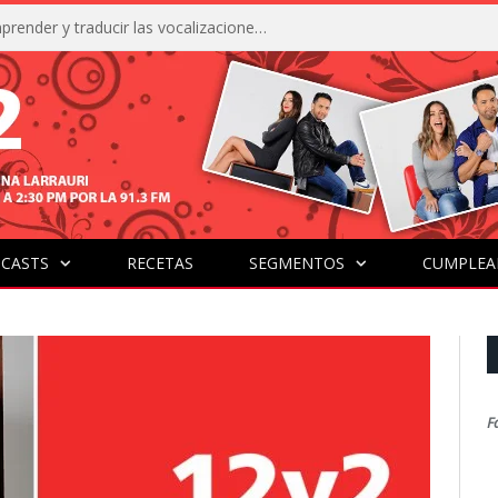
La IA está acercándonos a comprender y traducir las vocalizaciones y comportamientos de nuestras mascotas
CASTS
RECETAS
SEGMENTOS
CUMPLEA
F