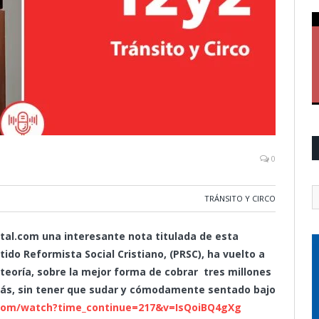
0
TRÁNSITO Y CIRCO
ntal.com una interesante nota titulada de esta
ido Reformista Social Cristiano, (PRSC), ha vuelto a
 teoría, sobre la mejor forma de cobrar tres millones
más, sin tener que sudar y cómodamente sentado bajo
com/watch?time_continue=217&v=IsQoiBQ4gXg