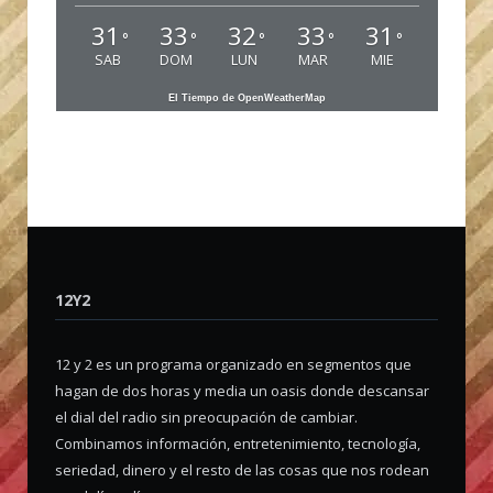
31
33
32
33
31
°
°
°
°
°
SAB
DOM
LUN
MAR
MIE
El Tiempo de OpenWeatherMap
12Y2
12 y 2 es un programa organizado en segmentos que
hagan de dos horas y media un oasis donde descansar
el dial del radio sin preocupación de cambiar.
Combinamos información, entretenimiento, tecnología,
seriedad, dinero y el resto de las cosas que nos rodean