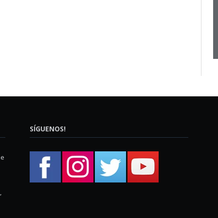
SÍGUENOS!
ue
,