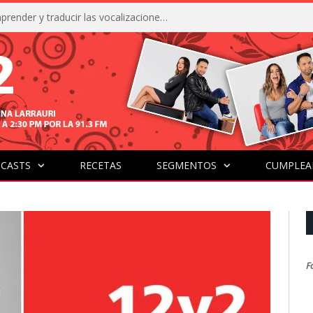
La IA está acercándonos a comprender y traducir las vocalizaciones y comportamientos de nuestras mascotas
CASTS
RECETAS
SEGMENTOS
CUMPLEA
F