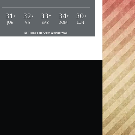
31
32
33
34
30
°
°
°
°
°
JUE
VIE
SAB
DOM
LUN
El Tiempo de OpenWeatherMap