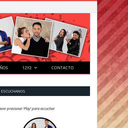
ÑOS
12Y2
CONTACTO
ESCUCHANOS
avor presionar ‘Play’ para escuchar