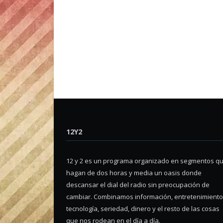
12Y2
12 y 2 es un programa organizado en segmentos q
hagan de dos horas y media un oasis donde
descansar el dial del radio sin preocupación de
cambiar. Combinamos información, entretenimiento
tecnología, seriedad, dinero y el resto de las cosas
que nos rodean en el día a día.